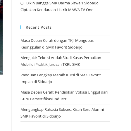
Bikin Bangga SMK Darma Siswa 1 Sidoarjo
tab
a
Opens
Ciptakan Kendaraan Listrik MAWA EV One
new
in
tab
a
new
Recent Posts
tab
Masa Depan Cerah dengan TKJ: Mengupas
Keunggulan di SMK Favorit Sidoarjo
Mengukir Teknisi Andal: Studi Kasus Perbaikan
Mobil di Praktik Jurusan TKRL SMK
Panduan Lengkap Meraih Kursi di SMK Favorit
Impian di Sidoarjo
Masa Depan Cerah: Pendidikan Vokasi Unggul dari
Guru Bersertifikasi Industri
Mengungkap Rahasia Sukses: Kisah Seru Alumni
SMK Favorit di Sidoarjo