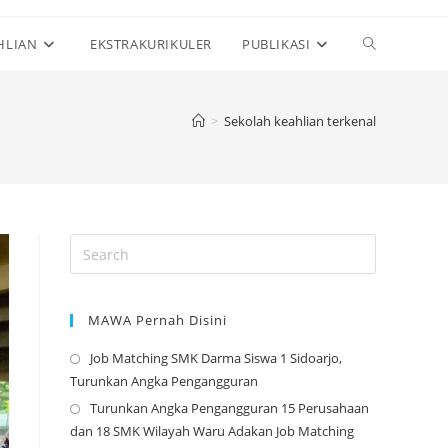
Toggle
HLIAN
EKSTRAKURIKULER
PUBLIKASI
website
>
Sekolah keahlian terkenal
search
MAWA Pernah Disini
Job Matching SMK Darma Siswa 1 Sidoarjo,
Opens
Turunkan Angka Pengangguran
in
Turunkan Angka Pengangguran 15 Perusahaan
a
Opens
dan 18 SMK Wilayah Waru Adakan Job Matching
new
in