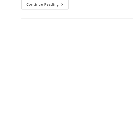
Upacara
Continue Reading
Serah
Terima
Jabatan
Osis
–
2023