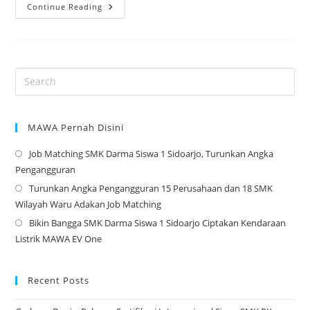
Upacara
Continue Reading
Serah
Terima
Jabatan
Osis
–
2023
MAWA Pernah Disini
Job Matching SMK Darma Siswa 1 Sidoarjo, Turunkan Angka
Op
Pengangguran
in
Turunkan Angka Pengangguran 15 Perusahaan dan 18 SMK
a
Op
Wilayah Waru Adakan Job Matching
ne
in
Bikin Bangga SMK Darma Siswa 1 Sidoarjo Ciptakan Kendaraan
tab
a
Op
Listrik MAWA EV One
ne
in
tab
a
ne
Recent Posts
tab