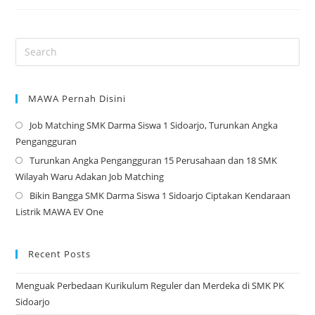
Jabatan
Osis
–
2023
MAWA Pernah Disini
Job Matching SMK Darma Siswa 1 Sidoarjo, Turunkan Angka
Op
Pengangguran
in
Turunkan Angka Pengangguran 15 Perusahaan dan 18 SMK
a
Op
Wilayah Waru Adakan Job Matching
ne
in
Bikin Bangga SMK Darma Siswa 1 Sidoarjo Ciptakan Kendaraan
tab
a
Op
Listrik MAWA EV One
ne
in
tab
a
ne
Recent Posts
tab
Menguak Perbedaan Kurikulum Reguler dan Merdeka di SMK PK
Sidoarjo