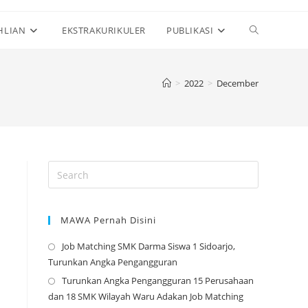
Toggle
HLIAN
EKSTRAKURIKULER
PUBLIKASI
website
>
2022
>
December
search
MAWA Pernah Disini
Job Matching SMK Darma Siswa 1 Sidoarjo,
Opens
Turunkan Angka Pengangguran
in
Turunkan Angka Pengangguran 15 Perusahaan
a
Opens
dan 18 SMK Wilayah Waru Adakan Job Matching
new
in