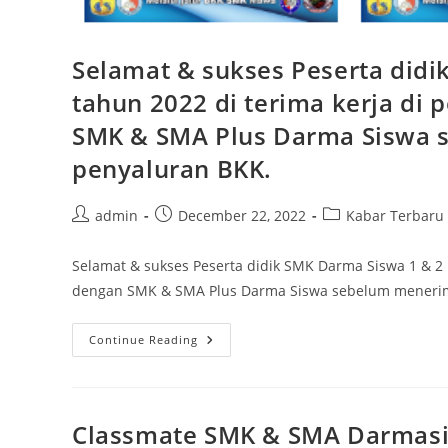
Selamat & sukses Peserta didi
tahun 2022 di terima kerja di
SMK & SMA Plus Darma Siswa s
penyaluran BKK.
Post
Post
Post
admin
December 22, 2022
Kabar Terbaru
author:
published:
category:
Selamat & sukses Peserta didik SMK Darma Siswa 1 & 2 
dengan SMK & SMA Plus Darma Siswa sebelum mener
Selamat
Continue Reading
&
Sukses
Peserta
Didik
SMK
Darma
Classmate SMK & SMA Darmas
Siswa