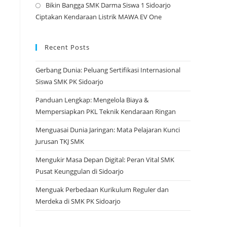
Bikin Bangga SMK Darma Siswa 1 Sidoarjo
tab
a
Opens
Ciptakan Kendaraan Listrik MAWA EV One
new
in
tab
a
new
Recent Posts
tab
Gerbang Dunia: Peluang Sertifikasi Internasional
Siswa SMK PK Sidoarjo
Panduan Lengkap: Mengelola Biaya &
Mempersiapkan PKL Teknik Kendaraan Ringan
Menguasai Dunia Jaringan: Mata Pelajaran Kunci
Jurusan TKJ SMK
Mengukir Masa Depan Digital: Peran Vital SMK
Pusat Keunggulan di Sidoarjo
Menguak Perbedaan Kurikulum Reguler dan
Merdeka di SMK PK Sidoarjo