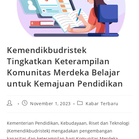
Kemendikbudristek
Tingkatkan Keterampilan
Komunitas Merdeka Belajar
untuk Kemajuan Pendidikan
Post
Post
Post
November 1, 2023
Kabar Terbaru
author:
published:
category:
Kementerian Pendidikan, Kebudayaan, Riset dan Teknologi
(Kemendikbudristek) mengadakan pengembangan
kapasitas dan keterampilan bagi Komunitas Merdeka