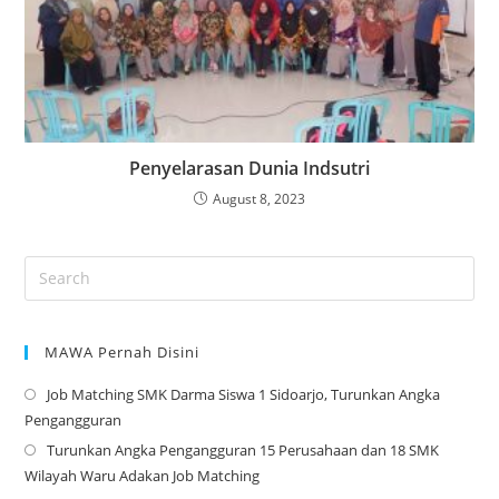
Penyelarasan Dunia Indsutri
August 8, 2023
MAWA Pernah Disini
Job Matching SMK Darma Siswa 1 Sidoarjo, Turunkan Angka
Op
Pengangguran
in
Turunkan Angka Pengangguran 15 Perusahaan dan 18 SMK
a
Op
Wilayah Waru Adakan Job Matching
ne
in