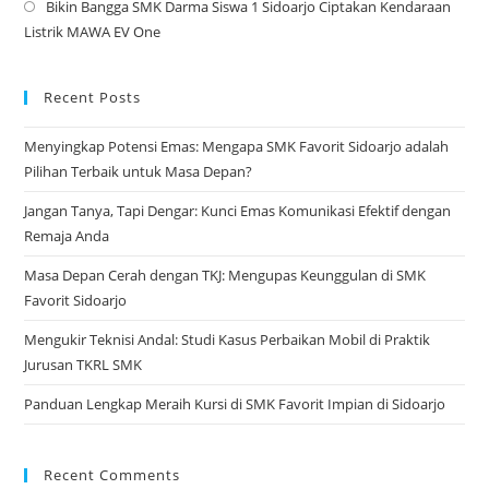
Bikin Bangga SMK Darma Siswa 1 Sidoarjo Ciptakan Kendaraan
tab
a
Op
Listrik MAWA EV One
ne
in
tab
a
ne
Recent Posts
tab
Menyingkap Potensi Emas: Mengapa SMK Favorit Sidoarjo adalah
Pilihan Terbaik untuk Masa Depan?
Jangan Tanya, Tapi Dengar: Kunci Emas Komunikasi Efektif dengan
Remaja Anda
Masa Depan Cerah dengan TKJ: Mengupas Keunggulan di SMK
Favorit Sidoarjo
Mengukir Teknisi Andal: Studi Kasus Perbaikan Mobil di Praktik
Jurusan TKRL SMK
Panduan Lengkap Meraih Kursi di SMK Favorit Impian di Sidoarjo
Recent Comments