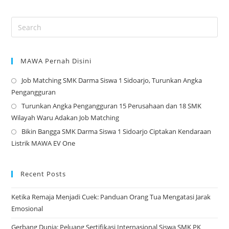
MAWA Pernah Disini
Job Matching SMK Darma Siswa 1 Sidoarjo, Turunkan Angka
Op
Pengangguran
in
Turunkan Angka Pengangguran 15 Perusahaan dan 18 SMK
a
Op
Wilayah Waru Adakan Job Matching
ne
in
Bikin Bangga SMK Darma Siswa 1 Sidoarjo Ciptakan Kendaraan
tab
a
Op
Listrik MAWA EV One
ne
in
tab
a
ne
Recent Posts
tab
Ketika Remaja Menjadi Cuek: Panduan Orang Tua Mengatasi Jarak
Emosional
Gerbang Dunia: Peluang Sertifikasi Internasional Siswa SMK PK