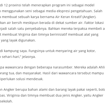
a di 12 provinsi telah menerapkan program ini sebagai model
n menggunakan seni sebagai media ekspresi pengetahuan. Salah
a membuat sebuah karya bernama Air Keran Kreatif (Angker).
an air bersih meskipun berada di dekat sumber air. Faktor lokasi
enjadi salah satu penyebabnya. Bahkan mereka terpaksa membeli a
but membuat Virginia dan timnya berinisiatif membuat alat yang
 yang layak digunakan.
h di kampung saya. Fungsinya untuk menyaring air yang kotor,
sehari-hari,” jelasnya.
erupa wawancara dengan beberapa narasumber. Mereka adalah Ahli
orang tua, dan masyarakat. Hasil dari wawancara tersebut mampu
iperlukan solusi mendesak.
an Angker berupa bahan alami dan barang layak pakai seperti, bot
 kapas. Viriginia dan timnya membuat dua jenis Angker, yaitu Angker
sekolah.