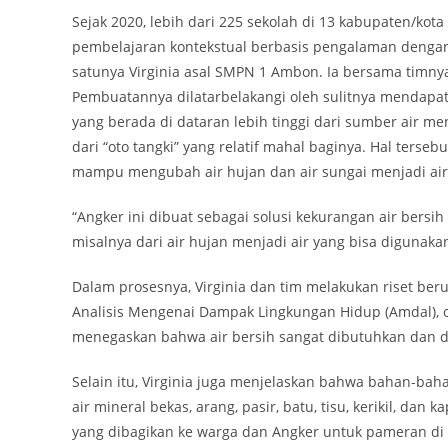
Sejak 2020, lebih dari 225 sekolah di 13 kabupaten/kot
pembelajaran kontekstual berbasis pengalaman denga
satunya Virginia asal SMPN 1 Ambon. Ia bersama timny
Pembuatannya dilatarbelakangi oleh sulitnya mendapatk
yang berada di dataran lebih tinggi dari sumber air m
dari “oto tangki” yang relatif mahal baginya. Hal terse
mampu mengubah air hujan dan air sungai menjadi air
“Angker ini dibuat sebagai solusi kekurangan air bersi
misalnya dari air hujan menjadi air yang bisa digunakan 
Dalam prosesnya, Virginia dan tim melakukan riset b
Analisis Mengenai Dampak Lingkungan Hidup (Amdal), 
menegaskan bahwa air bersih sangat dibutuhkan dan d
Selain itu, Virginia juga menjelaskan bahwa bahan-bah
air mineral bekas, arang, pasir, batu, tisu, kerikil, dan
yang dibagikan ke warga dan Angker untuk pameran di 