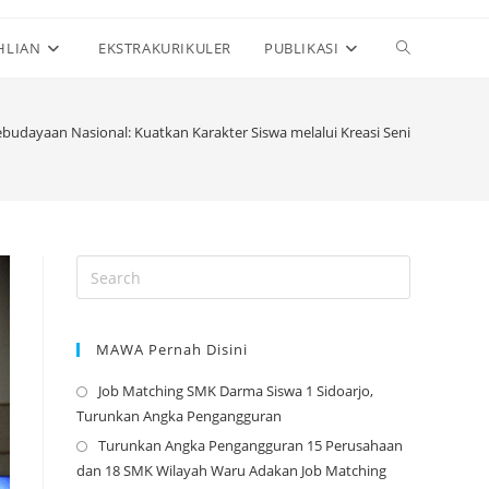
Toggle
HLIAN
EKSTRAKURIKULER
PUBLIKASI
website
budayaan Nasional: Kuatkan Karakter Siswa melalui Kreasi Seni
search
MAWA Pernah Disini
Job Matching SMK Darma Siswa 1 Sidoarjo,
Opens
Turunkan Angka Pengangguran
in
Turunkan Angka Pengangguran 15 Perusahaan
a
Opens
dan 18 SMK Wilayah Waru Adakan Job Matching
new
in