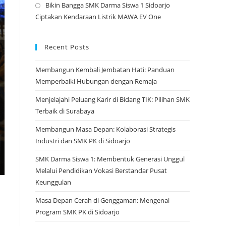
Bikin Bangga SMK Darma Siswa 1 Sidoarjo
tab
a
Opens
Ciptakan Kendaraan Listrik MAWA EV One
new
in
tab
a
new
Recent Posts
tab
Membangun Kembali Jembatan Hati: Panduan
Memperbaiki Hubungan dengan Remaja
Menjelajahi Peluang Karir di Bidang TIK: Pilihan SMK
Terbaik di Surabaya
Membangun Masa Depan: Kolaborasi Strategis
Industri dan SMK PK di Sidoarjo
SMK Darma Siswa 1: Membentuk Generasi Unggul
Melalui Pendidikan Vokasi Berstandar Pusat
Keunggulan
Masa Depan Cerah di Genggaman: Mengenal
Program SMK PK di Sidoarjo