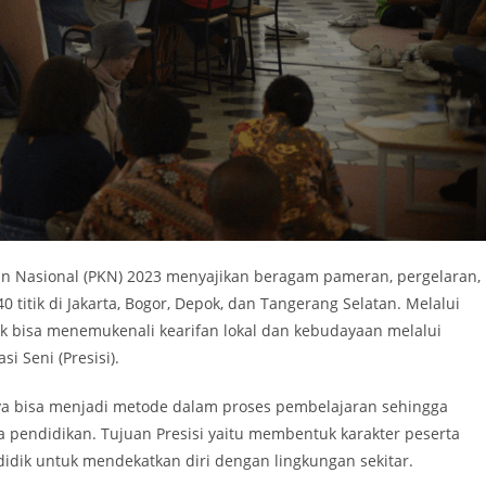
n Nasional (PKN) 2023 menyajikan beragam pameran, pergelaran,
0 titik di Jakarta, Bogor, Depok, dan Tangerang Selatan. Melalui
 bisa menemukenali kearifan lokal dan kebudayaan melalui
i Seni (Presisi).
aya bisa menjadi metode dalam proses pembelajaran sehingga
pendidikan. Tujuan Presisi yaitu membentuk karakter peserta
didik untuk mendekatkan diri dengan lingkungan sekitar.