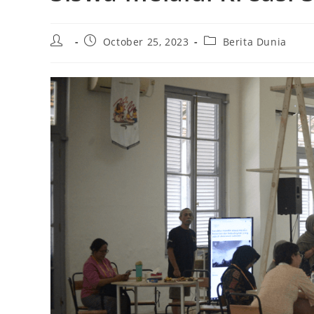
Post
Post
Post
October 25, 2023
Berita Dunia
author:
published:
category: