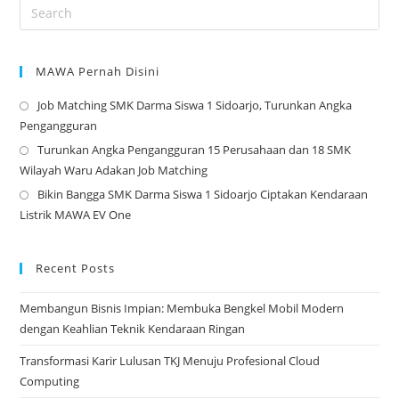
MAWA Pernah Disini
Job Matching SMK Darma Siswa 1 Sidoarjo, Turunkan Angka
Op
Pengangguran
in
Turunkan Angka Pengangguran 15 Perusahaan dan 18 SMK
a
Op
Wilayah Waru Adakan Job Matching
ne
in
Bikin Bangga SMK Darma Siswa 1 Sidoarjo Ciptakan Kendaraan
tab
a
Op
Listrik MAWA EV One
ne
in
tab
a
ne
Recent Posts
tab
Membangun Bisnis Impian: Membuka Bengkel Mobil Modern
dengan Keahlian Teknik Kendaraan Ringan
Transformasi Karir Lulusan TKJ Menuju Profesional Cloud
Computing