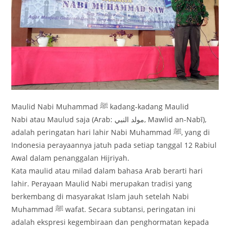
Maulid Nabi Muhammad ﷺ kadang-kadang Maulid
Nabi atau Maulud saja (Arab: مولد النبي‎, Mawlid an-Nabī),
adalah peringatan hari lahir Nabi Muhammad ﷺ, yang di
Indonesia perayaannya jatuh pada setiap tanggal 12 Rabiul
Awal dalam penanggalan Hijriyah.
Kata maulid atau milad dalam bahasa Arab berarti hari
lahir. Perayaan Maulid Nabi merupakan tradisi yang
berkembang di masyarakat Islam jauh setelah Nabi
Muhammad ﷺ wafat. Secara subtansi, peringatan ini
adalah ekspresi kegembiraan dan penghormatan kepada