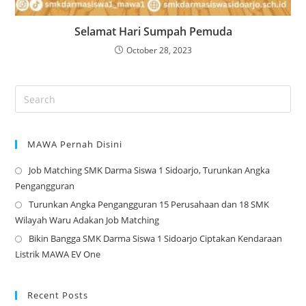
Selamat Hari Sumpah Pemuda
October 28, 2023
MAWA Pernah Disini
Job Matching SMK Darma Siswa 1 Sidoarjo, Turunkan Angka
Op
Pengangguran
in
Turunkan Angka Pengangguran 15 Perusahaan dan 18 SMK
a
Op
Wilayah Waru Adakan Job Matching
ne
in
Bikin Bangga SMK Darma Siswa 1 Sidoarjo Ciptakan Kendaraan
tab
a
Op
Listrik MAWA EV One
ne
in
tab
a
ne
Recent Posts