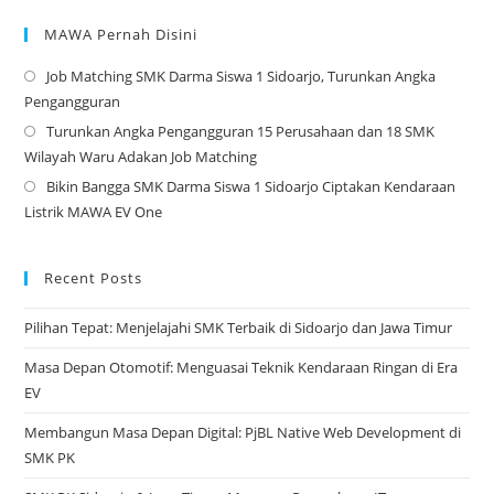
MAWA Pernah Disini
Job Matching SMK Darma Siswa 1 Sidoarjo, Turunkan Angka
Op
Pengangguran
in
Turunkan Angka Pengangguran 15 Perusahaan dan 18 SMK
a
Op
Wilayah Waru Adakan Job Matching
ne
in
Bikin Bangga SMK Darma Siswa 1 Sidoarjo Ciptakan Kendaraan
tab
a
Op
Listrik MAWA EV One
ne
in
tab
a
ne
Recent Posts
tab
Pilihan Tepat: Menjelajahi SMK Terbaik di Sidoarjo dan Jawa Timur
Masa Depan Otomotif: Menguasai Teknik Kendaraan Ringan di Era
EV
Membangun Masa Depan Digital: PjBL Native Web Development di
SMK PK