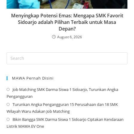
Menyingkap Potensi Emas: Mengapa SMK Favorit
Sidoarjo adalah Pilihan Terbaik untuk Masa
Depan?
August 6, 2026
MAWA Pernah Disini
Job Matching SMK Darma Siswa 1 Sidoarjo, Turunkan Angka
Op
Pengangguran
in
Turunkan Angka Pengangguran 15 Perusahaan dan 18 SMK
a
Op
Wilayah Waru Adakan Job Matching
ne
in
Bikin Bangga SMK Darma Siswa 1 Sidoarjo Ciptakan Kendaraan
tab
a
Op
Listrik MAWA EV One
ne
in