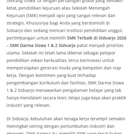
seorang siswa. Di tengah persaingan global yang semakin
ketat, pendidikan kejuruan atau Sekolah Menengah
Kejuruan (SMK) menjadi opsi yang sangat relevan dan
strategis. Khususnya bagi Anda yang berdomisili di
Sidoarjo dan sedang mencari institusi pendidikan unggul,
pertimbangan untuk memilih
SMK Terbaik di Sidoarjo 2026
– SMK Darma Siswa 1 & 2 Sidoarjo
patut menjadi prioritas
utama. Sekolah ini telah lama dikenal sebagai pelopor
pendidikan vokasi berkualitas, terus berinovasi untuk
mempersiapkan generasi muda yang kompeten dan siap
kerja. Dengan komitmen yang kuat terhadap
pengembangan kurikulum dan fasilitas, SMK Darma Siswa
1 & 2 Sidoarjo menawarkan pengalaman belajar yang tak
hanya mendalam secara teori, tetapi juga kaya akan praktik
industri yang relevan.
Di Sidoarjo, kebutuhan akan tenaga kerja terampil semakin
meningkat seiring dengan pertumbuhan industri dan
ekonomi. Oleh karena itu, memilih SMK yang tepat bukan