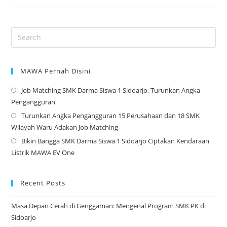
Jabatan
Osis
–
2023
MAWA Pernah Disini
Job Matching SMK Darma Siswa 1 Sidoarjo, Turunkan Angka
Op
Pengangguran
in
Turunkan Angka Pengangguran 15 Perusahaan dan 18 SMK
a
Op
Wilayah Waru Adakan Job Matching
ne
in
Bikin Bangga SMK Darma Siswa 1 Sidoarjo Ciptakan Kendaraan
tab
a
Op
Listrik MAWA EV One
ne
in
tab
a
ne
Recent Posts
tab
Masa Depan Cerah di Genggaman: Mengenal Program SMK PK di
Sidoarjo