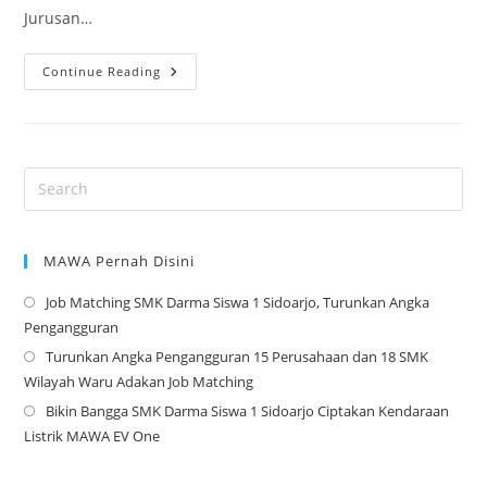
Jurusan…
Masa
Continue Reading
Depan
Cerah:
Mengintip
Gaji
Dan
Karir
Lulusan
Teknik
Permesinan
MAWA Pernah Disini
Job Matching SMK Darma Siswa 1 Sidoarjo, Turunkan Angka
Op
Pengangguran
in
Turunkan Angka Pengangguran 15 Perusahaan dan 18 SMK
a
Op
Wilayah Waru Adakan Job Matching
ne
in
Bikin Bangga SMK Darma Siswa 1 Sidoarjo Ciptakan Kendaraan
tab
a
Op
Listrik MAWA EV One
ne
in
tab
a