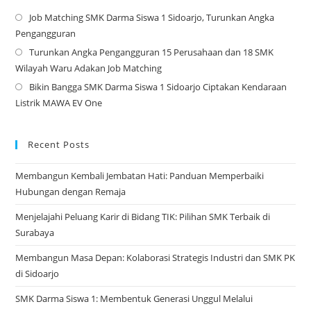
Job Matching SMK Darma Siswa 1 Sidoarjo, Turunkan Angka
Op
Pengangguran
in
Turunkan Angka Pengangguran 15 Perusahaan dan 18 SMK
a
Op
Wilayah Waru Adakan Job Matching
ne
in
Bikin Bangga SMK Darma Siswa 1 Sidoarjo Ciptakan Kendaraan
tab
a
Op
Listrik MAWA EV One
ne
in
tab
a
ne
Recent Posts
tab
Membangun Kembali Jembatan Hati: Panduan Memperbaiki
Hubungan dengan Remaja
Menjelajahi Peluang Karir di Bidang TIK: Pilihan SMK Terbaik di
Surabaya
Membangun Masa Depan: Kolaborasi Strategis Industri dan SMK PK
di Sidoarjo
SMK Darma Siswa 1: Membentuk Generasi Unggul Melalui