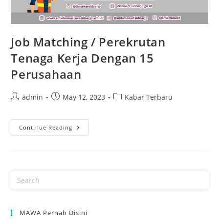
Job Matching / Perekrutan
Tenaga Kerja Dengan 15
Perusahaan
Post
Post
Post
admin
May 12, 2023
Kabar Terbaru
author:
published:
category:
Job
Continue Reading
Matching
/
Perekrutan
Tenaga
Kerja
Dengan
15
Perusahaan
MAWA Pernah Disini