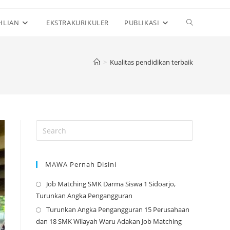
Toggle
HLIAN
EKSTRAKURIKULER
PUBLIKASI
website
>
Kualitas pendidikan terbaik
search
MAWA Pernah Disini
Job Matching SMK Darma Siswa 1 Sidoarjo,
Opens
Turunkan Angka Pengangguran
in
Turunkan Angka Pengangguran 15 Perusahaan
a
Opens
dan 18 SMK Wilayah Waru Adakan Job Matching
new
in