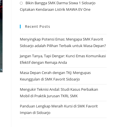
Bikin Bangga SMK Darma Siswa 1 Sidoarjo
tab
a
Opens
Ciptakan Kendaraan Listrik MAWA EV One
new
in
tab
a
new
Recent Posts
tab
Menyingkap Potensi Emas: Mengapa SMK Favorit
Sidoarjo adalah Pilihan Terbaik untuk Masa Depan?
Jangan Tanya, Tapi Dengar: Kunci Emas Komunikasi
Efektif dengan Remaja Anda
Masa Depan Cerah dengan TKJ: Mengupas
Keunggulan di SMK Favorit Sidoarjo
Mengukir Teknisi Andal: Studi Kasus Perbaikan
Mobil di Praktik Jurusan TKRL SMK
Panduan Lengkap Meraih Kursi di SMK Favorit
Impian di Sidoarjo