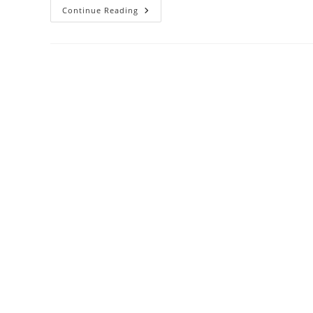
Upacara
Continue Reading
Serah
Terima
Jabatan
Osis
–
2023