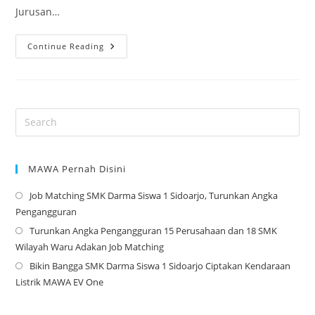
Jurusan…
Masa
Continue Reading
Depan
Cerah:
Mengintip
Gaji
Dan
Karir
Lulusan
Teknik
Permesinan
MAWA Pernah Disini
Job Matching SMK Darma Siswa 1 Sidoarjo, Turunkan Angka
Op
Pengangguran
in
Turunkan Angka Pengangguran 15 Perusahaan dan 18 SMK
a
Op
Wilayah Waru Adakan Job Matching
ne
in
Bikin Bangga SMK Darma Siswa 1 Sidoarjo Ciptakan Kendaraan
tab
a
Op
Listrik MAWA EV One
ne
in
tab
a