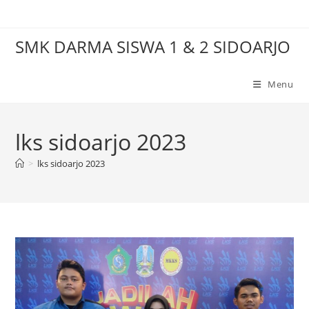
Skip
to
SMK DARMA SISWA 1 & 2 SIDOARJO
content
Menu
lks sidoarjo 2023
>
lks sidoarjo 2023