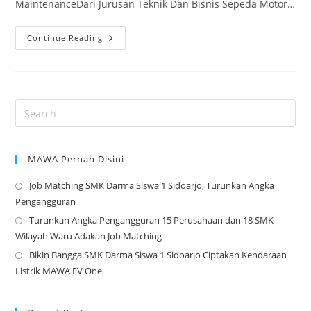
MaintenanceDari Jurusan Teknik Dan Bisnis Sepeda Motor…
Selamat
Continue Reading
Dan
Sukses
Pemenang
Lomba
Keterampilan
Siswa
(LKS)
Sekabupaten
Sidoarjo
2023
MAWA Pernah Disini
Job Matching SMK Darma Siswa 1 Sidoarjo, Turunkan Angka
Op
Pengangguran
in
Turunkan Angka Pengangguran 15 Perusahaan dan 18 SMK
a
Op
Wilayah Waru Adakan Job Matching
ne
in
Bikin Bangga SMK Darma Siswa 1 Sidoarjo Ciptakan Kendaraan
tab
a
Op
Listrik MAWA EV One
ne
in
tab
a
ne