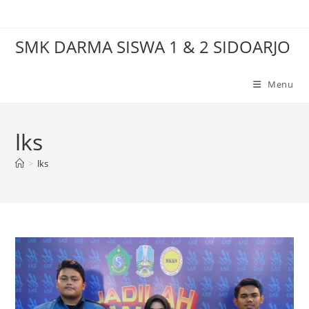
Skip
to
SMK DARMA SISWA 1 & 2 SIDOARJO
content
Menu
lks
>
lks