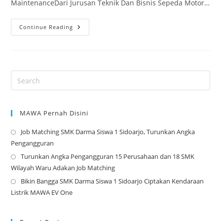
MaintenanceDari Jurusan Teknik Dan Bisnis Sepeda Motor…
Selamat
Continue Reading
Dan
Sukses
Pemenang
Lomba
Keterampilan
Siswa
(LKS)
Sekabupaten
Sidoarjo
2023
MAWA Pernah Disini
Job Matching SMK Darma Siswa 1 Sidoarjo, Turunkan Angka
Op
Pengangguran
in
Turunkan Angka Pengangguran 15 Perusahaan dan 18 SMK
a
Op
Wilayah Waru Adakan Job Matching
ne
in
Bikin Bangga SMK Darma Siswa 1 Sidoarjo Ciptakan Kendaraan
tab
a
Op
Listrik MAWA EV One
ne
in
tab
a
ne