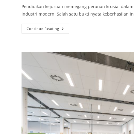
Pendidikan kejuruan memegang peranan krusial dalam 
industri modern. Salah satu bukti nyata keberhasilan in
Menelisik
Continue Reading
Jejak
Gemilang
Lulusan
Teknik
Permesinan
SMK
Darma
Siswa