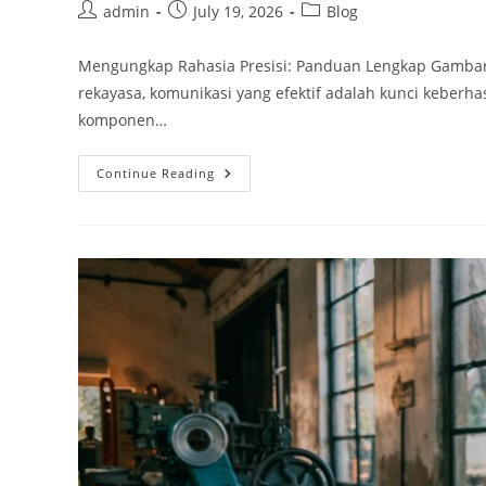
Post
Post
Post
admin
July 19, 2026
Blog
author:
published:
category:
Mengungkap Rahasia Presisi: Panduan Lengkap Gambar
rekayasa, komunikasi yang efektif adalah kunci keber
komponen…
Mengungkap
Continue Reading
Rahasia
Presisi:
Panduan
Lengkap
Gambar
Teknik
Dan
Toleransi
Untuk
Pemula