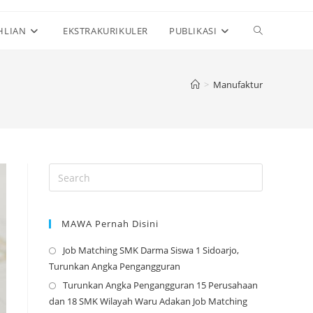
Toggle
HLIAN
EKSTRAKURIKULER
PUBLIKASI
website
>
Manufaktur
search
MAWA Pernah Disini
Job Matching SMK Darma Siswa 1 Sidoarjo,
Opens
Turunkan Angka Pengangguran
in
Turunkan Angka Pengangguran 15 Perusahaan
a
Opens
dan 18 SMK Wilayah Waru Adakan Job Matching
new
in