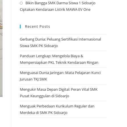
Bikin Bangga SMK Darma Siswa 1 Sidoarjo
tab
a
Opens
Ciptakan Kendaraan Listrik MAWA EV One
new
in
tab
a
new
Recent Posts
tab
Gerbang Dunia: Peluang Sertifikasi Internasional
Siswa SMK PK Sidoarjo
Panduan Lengkap: Mengelola Biaya &
Mempersiapkan PKL Teknik Kendaraan Ringan
Menguasai Dunia Jaringan: Mata Pelajaran Kunci
Jurusan TKJ SMK
Mengukir Masa Depan Digital: Peran Vital SMK
Pusat Keunggulan di Sidoarjo
Menguak Perbedaan Kurikulum Reguler dan
Merdeka di SMK PK Sidoarjo