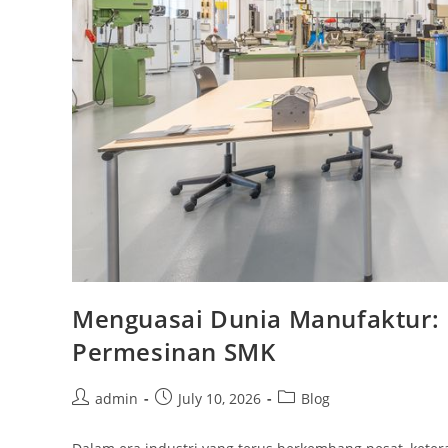
Menguasai Dunia Manufaktur: 
Permesinan SMK
Post
Post
Post
admin
July 10, 2026
Blog
author:
published:
category: