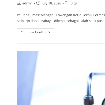
Post
Post
Post
admin
July 18, 2026
Blog
author:
published:
category:
Peluang Emas: Menggali Lowongan Kerja Teknik Permes
Sidoarjo dan Surabaya, dikenal sebagai salah satu pusa
Peluang
Continue Reading
Emas:
Menggali
Lowongan
Kerja
Teknik
Permesinan
Di
Sidoarjo
Dan
Surabaya