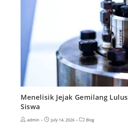
Menelisik Jejak Gemilang Lul
Siswa
Post
Post
Post
admin
July 14, 2026
Blog
author:
published:
category: