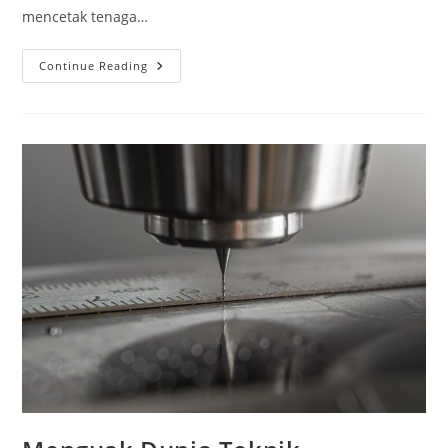
mencetak tenaga…
Menguasai
Continue Reading
Dunia
Manufaktur:
Panduan
Lengkap
Praktik
Teknik
Permesinan
SMK