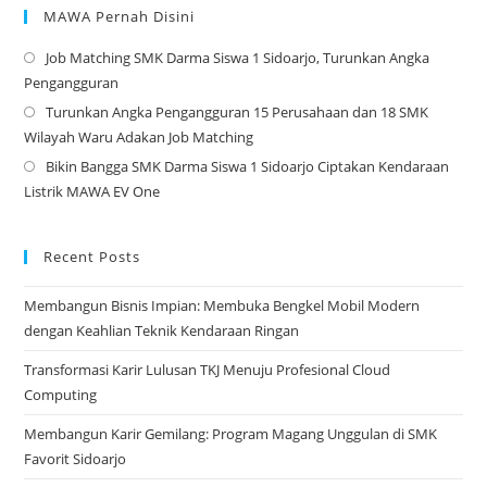
MAWA Pernah Disini
Job Matching SMK Darma Siswa 1 Sidoarjo, Turunkan Angka
Op
Pengangguran
in
Turunkan Angka Pengangguran 15 Perusahaan dan 18 SMK
a
Op
Wilayah Waru Adakan Job Matching
ne
in
Bikin Bangga SMK Darma Siswa 1 Sidoarjo Ciptakan Kendaraan
tab
a
Op
Listrik MAWA EV One
ne
in
tab
a
ne
Recent Posts
tab
Membangun Bisnis Impian: Membuka Bengkel Mobil Modern
dengan Keahlian Teknik Kendaraan Ringan
Transformasi Karir Lulusan TKJ Menuju Profesional Cloud
Computing
Membangun Karir Gemilang: Program Magang Unggulan di SMK
Favorit Sidoarjo