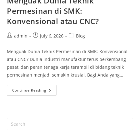
Menguak Dunia Teknik
Permesinan di SMK:
Konvensional atau CNC?
Post
Post
Post
admin
July 6, 2026
Blog
author:
published:
category:
Menguak Dunia Teknik Permesinan di SMK: Konvensional
atau CNC? Dunia industri manufaktur terus berkembang
pesat, dan peran tenaga kerja terampil di bidang teknik
permesinan menjadi semakin krusial. Bagi Anda yang…
Menguak
Continue Reading
Dunia
Teknik
Permesinan
Di
SMK:
Konvensional
Atau
CNC?