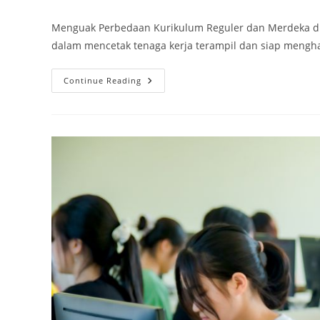
author:
published:
category:
Menguak Perbedaan Kurikulum Reguler dan Merdeka di
dalam mencetak tenaga kerja terampil dan siap mengh
Menguak
Continue Reading
Perbedaan
Kurikulum
Reguler
Dan
Merdeka
Di
SMK
PK
Sidoarjo