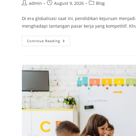
Post
Post
Post
admin
August 9, 2026
Blog
author:
published:
category:
Di era globalisasi saat ini, pendidikan kejuruan menj
menghadapi tantangan pasar kerja yang kompetitif. Khusu
Gerbang
Continue Reading
Dunia:
Peluang
Sertifikasi
Internasional
Siswa
SMK
PK
Sidoarjo