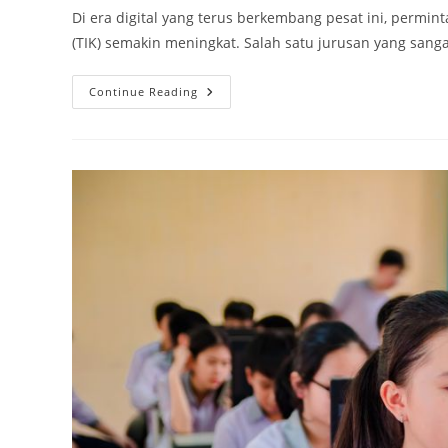
Di era digital yang terus berkembang pesat ini, permin
(TIK) semakin meningkat. Salah satu jurusan yang sang
Menjelajahi
Continue Reading
Peluang
Karir
Di
Bidang
TIK:
Pilihan
SMK
Terbaik
Di
Surabaya