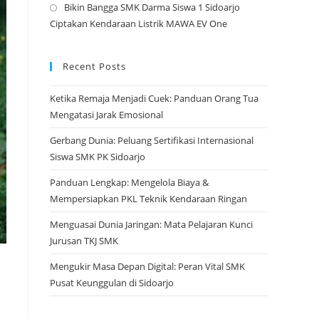
Bikin Bangga SMK Darma Siswa 1 Sidoarjo
tab
a
Opens
Ciptakan Kendaraan Listrik MAWA EV One
new
in
tab
a
new
Recent Posts
tab
Ketika Remaja Menjadi Cuek: Panduan Orang Tua
Mengatasi Jarak Emosional
Gerbang Dunia: Peluang Sertifikasi Internasional
Siswa SMK PK Sidoarjo
Panduan Lengkap: Mengelola Biaya &
Mempersiapkan PKL Teknik Kendaraan Ringan
Menguasai Dunia Jaringan: Mata Pelajaran Kunci
Jurusan TKJ SMK
Mengukir Masa Depan Digital: Peran Vital SMK
Pusat Keunggulan di Sidoarjo