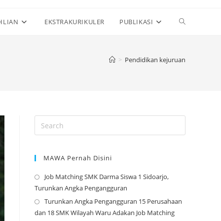
Toggle
HLIAN
EKSTRAKURIKULER
PUBLIKASI
website
>
Pendidikan kejuruan
search
MAWA Pernah Disini
Job Matching SMK Darma Siswa 1 Sidoarjo,
Opens
Turunkan Angka Pengangguran
in
Turunkan Angka Pengangguran 15 Perusahaan
a
Opens
dan 18 SMK Wilayah Waru Adakan Job Matching
new
in