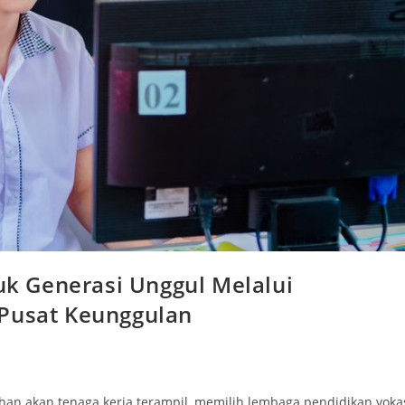
k Generasi Unggul Melalui
 Pusat Keunggulan
an akan tenaga kerja terampil, memilih lembaga pendidikan voka