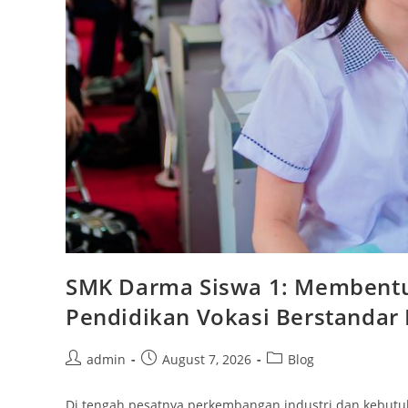
SMK Darma Siswa 1: Membentu
Pendidikan Vokasi Berstandar
Post
Post
Post
admin
August 7, 2026
Blog
author:
published:
category:
Di tengah pesatnya perkembangan industri dan kebutuh