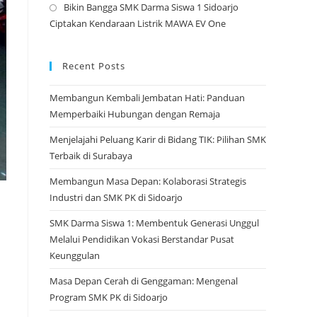
Bikin Bangga SMK Darma Siswa 1 Sidoarjo
tab
a
Opens
Ciptakan Kendaraan Listrik MAWA EV One
new
in
tab
a
new
Recent Posts
tab
Membangun Kembali Jembatan Hati: Panduan
Memperbaiki Hubungan dengan Remaja
Menjelajahi Peluang Karir di Bidang TIK: Pilihan SMK
Terbaik di Surabaya
Membangun Masa Depan: Kolaborasi Strategis
Industri dan SMK PK di Sidoarjo
SMK Darma Siswa 1: Membentuk Generasi Unggul
Melalui Pendidikan Vokasi Berstandar Pusat
Keunggulan
Masa Depan Cerah di Genggaman: Mengenal
Program SMK PK di Sidoarjo