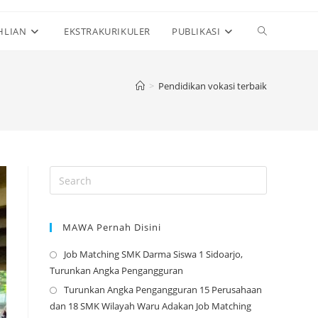
Toggle
HLIAN
EKSTRAKURIKULER
PUBLIKASI
website
>
Pendidikan vokasi terbaik
search
MAWA Pernah Disini
Job Matching SMK Darma Siswa 1 Sidoarjo,
Opens
Turunkan Angka Pengangguran
in
Turunkan Angka Pengangguran 15 Perusahaan
a
Opens
dan 18 SMK Wilayah Waru Adakan Job Matching
new
in