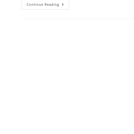
Upacara
Continue Reading
Serah
Terima
Jabatan
Osis
–
2023