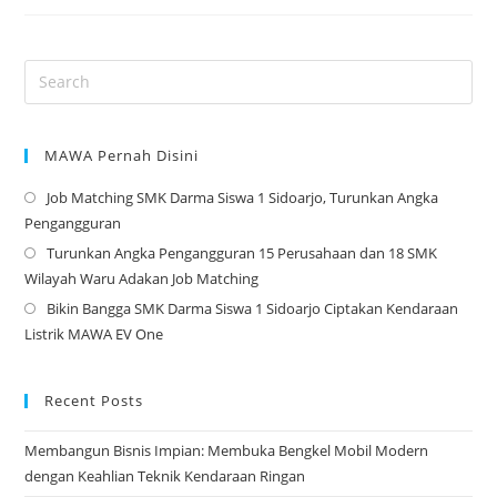
Jabatan
Osis
–
2023
MAWA Pernah Disini
Job Matching SMK Darma Siswa 1 Sidoarjo, Turunkan Angka
Op
Pengangguran
in
Turunkan Angka Pengangguran 15 Perusahaan dan 18 SMK
a
Op
Wilayah Waru Adakan Job Matching
ne
in
Bikin Bangga SMK Darma Siswa 1 Sidoarjo Ciptakan Kendaraan
tab
a
Op
Listrik MAWA EV One
ne
in
tab
a
ne
Recent Posts
tab
Membangun Bisnis Impian: Membuka Bengkel Mobil Modern
dengan Keahlian Teknik Kendaraan Ringan