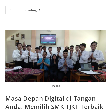
Mengukir
Continue Reading
Jejak
Di
Dunia
IT:
Panduan
Lengkap
Untuk
Lulusan
SMK
TKJ
DCIM
Masa Depan Digital di Tangan
Anda: Memilih SMK TJKT Terbaik