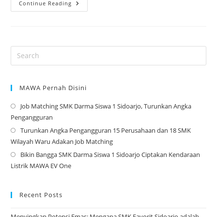
Masa
Continue Reading
Depan
Digital
Di
Genggaman:
Panduan
Lengkap
SMK
Jurusan
TKJ
MAWA Pernah Disini
Job Matching SMK Darma Siswa 1 Sidoarjo, Turunkan Angka
Op
Pengangguran
in
Turunkan Angka Pengangguran 15 Perusahaan dan 18 SMK
a
Op
Wilayah Waru Adakan Job Matching
ne
in
Bikin Bangga SMK Darma Siswa 1 Sidoarjo Ciptakan Kendaraan
tab
a
Op
Listrik MAWA EV One
ne
in
tab
a
ne
Recent Posts
tab
Menyingkap Potensi Emas: Mengapa SMK Favorit Sidoarjo adalah