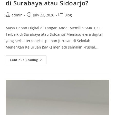
di Surabaya atau Sidoarjo?
Post
Post
Post
admin
July 23, 2026
Blog
author:
published:
category:
Masa Depan Digital di Tangan Anda: Memilih SMK TJKT
Terbaik di Surabaya atau Sidoarjo? Memasuki era digital
yang serba terkoneksi, pilihan jurusan di Sekolah
Menengah Kejuruan (SMK) menjadi semakin krusial,…
Masa
Continue Reading
Depan
Digital
Di
Tangan
Anda:
Memilih
SMK
TJKT
Terbaik
Di
Surabaya
Atau
Sidoarjo?