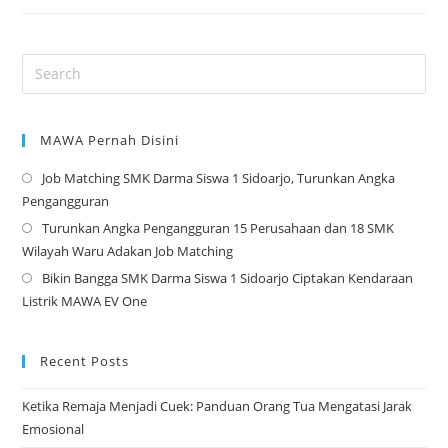
Jabatan
Osis
–
2023
MAWA Pernah Disini
Job Matching SMK Darma Siswa 1 Sidoarjo, Turunkan Angka
Op
Pengangguran
in
Turunkan Angka Pengangguran 15 Perusahaan dan 18 SMK
a
Op
Wilayah Waru Adakan Job Matching
ne
in
Bikin Bangga SMK Darma Siswa 1 Sidoarjo Ciptakan Kendaraan
tab
a
Op
Listrik MAWA EV One
ne
in
tab
a
ne
Recent Posts
tab
Ketika Remaja Menjadi Cuek: Panduan Orang Tua Mengatasi Jarak
Emosional