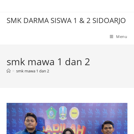
Skip
to
SMK DARMA SISWA 1 & 2 SIDOARJO
content
Menu
smk mawa 1 dan 2
>
smk mawa 1 dan 2