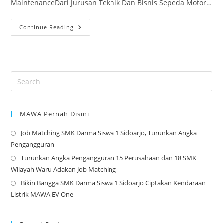
MaintenanceDari Jurusan Teknik Dan Bisnis Sepeda Motor…
Selamat
Continue Reading
Dan
Sukses
Pemenang
Lomba
Keterampilan
Siswa
(LKS)
Sekabupaten
Sidoarjo
2023
MAWA Pernah Disini
Job Matching SMK Darma Siswa 1 Sidoarjo, Turunkan Angka
Op
Pengangguran
in
Turunkan Angka Pengangguran 15 Perusahaan dan 18 SMK
a
Op
Wilayah Waru Adakan Job Matching
ne
in
Bikin Bangga SMK Darma Siswa 1 Sidoarjo Ciptakan Kendaraan
tab
a
Op
Listrik MAWA EV One
ne
in
tab
a
ne