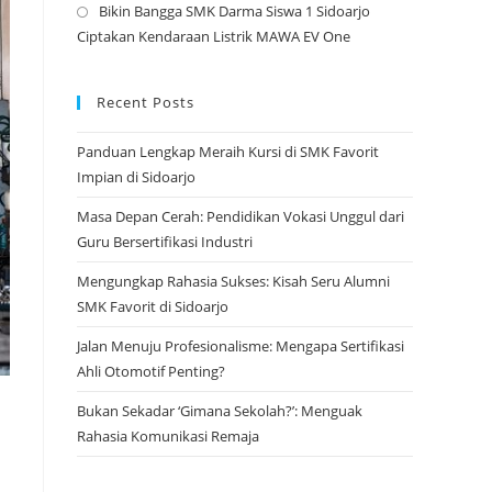
Bikin Bangga SMK Darma Siswa 1 Sidoarjo
tab
a
Opens
Ciptakan Kendaraan Listrik MAWA EV One
new
in
tab
a
new
Recent Posts
tab
Panduan Lengkap Meraih Kursi di SMK Favorit
Impian di Sidoarjo
Masa Depan Cerah: Pendidikan Vokasi Unggul dari
Guru Bersertifikasi Industri
Mengungkap Rahasia Sukses: Kisah Seru Alumni
SMK Favorit di Sidoarjo
Jalan Menuju Profesionalisme: Mengapa Sertifikasi
Ahli Otomotif Penting?
Bukan Sekadar ‘Gimana Sekolah?’: Menguak
Rahasia Komunikasi Remaja