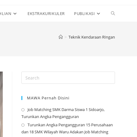
Toggle
HLIAN
EKSTRAKURIKULER
PUBLIKASI
website
>
Teknik Kendaraan RIngan
search
MAWA Pernah Disini
Job Matching SMK Darma Siswa 1 Sidoarjo,
Opens
Turunkan Angka Pengangguran
in
Turunkan Angka Pengangguran 15 Perusahaan
a
Opens
dan 18 SMK Wilayah Waru Adakan Job Matching
new
in