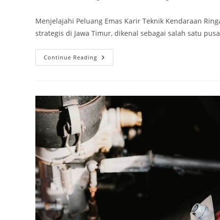
author:
published:
category:
Menjelajahi Peluang Emas Karir Teknik Kendaraan Ringa
strategis di Jawa Timur, dikenal sebagai salah satu p
Menjelajahi
Continue Reading
Peluang
Emas
Karir
Teknik
Kendaraan
Ringan
Di
Sidoarjo