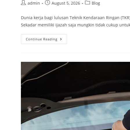
Post
Post
Post
admin
August 5, 2026
Blog
author:
published:
category:
Dunia kerja bagi lulusan Teknik Kendaraan Ringan (TKR)
Sekadar memiliki ijazah saja mungkin tidak cukup unt
Jalan
Continue Reading
Menuju
Profesionalisme:
Mengapa
Sertifikasi
Ahli
Otomotif
Penting?