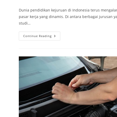
author:
published:
category:
Dunia pendidikan kejuruan di Indonesia terus mengal
pasar kerja yang dinamis. Di antara berbagai jurusan 
studi…
Menjelajahi
Continue Reading
Daya
Tarik
Tak
Terbantahkan
Jurusan
Teknik
Kendaraan
Ringan
Di
SMK