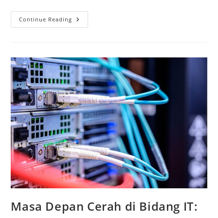
Menyingkap
Continue Reading
Rahasia
Fasilitas
Jaringan
Komputer
Canggih
Di
SMK
Pilihan
Masa Depan Cerah di Bidang IT: