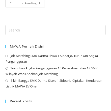
SMK
Continue Reading
Darma
Siswa
Sidoarjo:
Membentuk
Generasi
Ahli
Jaringan
Dan
Komputer
Terbaik
2026
MAWA Pernah Disini
Job Matching SMK Darma Siswa 1 Sidoarjo, Turunkan Angka
Op
Pengangguran
in
Turunkan Angka Pengangguran 15 Perusahaan dan 18 SMK
a
Op
Wilayah Waru Adakan Job Matching
ne
in
Bikin Bangga SMK Darma Siswa 1 Sidoarjo Ciptakan Kendaraan
tab
a
Op
Listrik MAWA EV One
ne
in
tab
a
ne
Recent Posts
tab