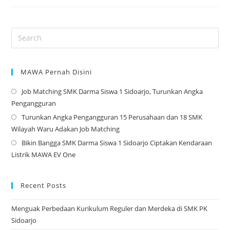
Jabatan
Osis
–
2023
MAWA Pernah Disini
Job Matching SMK Darma Siswa 1 Sidoarjo, Turunkan Angka
Op
Pengangguran
in
Turunkan Angka Pengangguran 15 Perusahaan dan 18 SMK
a
Op
Wilayah Waru Adakan Job Matching
ne
in
Bikin Bangga SMK Darma Siswa 1 Sidoarjo Ciptakan Kendaraan
tab
a
Op
Listrik MAWA EV One
ne
in
tab
a
ne
Recent Posts
tab
Menguak Perbedaan Kurikulum Reguler dan Merdeka di SMK PK
Sidoarjo