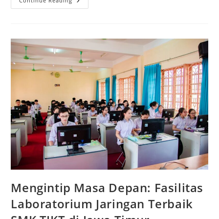
Memilih
Continue Reading
Masa
Depan:
Panduan
Lengkap
SMK
Telekomunikasi
Terbaik
Sidoarjo
2026
Mengintip Masa Depan: Fasilitas
Laboratorium Jaringan Terbaik