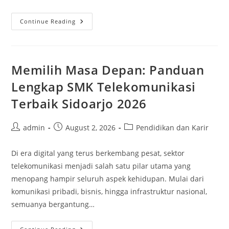
Jalur
Continue Reading
Cemerlang
Lulusan
SMK
TKJ:
Melanjutkan
Ke
Memilih Masa Depan: Panduan
D3
Teknik
Lengkap SMK Telekomunikasi
Informatika
Terbaik Sidoarjo 2026
Post
Post
Post
admin
August 2, 2026
Pendidikan dan Karir
author:
published:
category:
Di era digital yang terus berkembang pesat, sektor
telekomunikasi menjadi salah satu pilar utama yang
menopang hampir seluruh aspek kehidupan. Mulai dari
komunikasi pribadi, bisnis, hingga infrastruktur nasional,
semuanya bergantung…