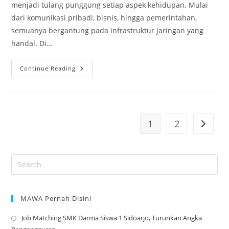
menjadi tulang punggung setiap aspek kehidupan. Mulai
dari komunikasi pribadi, bisnis, hingga pemerintahan,
semuanya bergantung pada infrastruktur jaringan yang
handal. Di…
Jalur
Continue Reading
Emas
Lulusan
SMK
TJKT:
Menjelajahi
Dunia
Telekomunikasi
1
2
Go to t
Dan
ISP
MAWA Pernah Disini
Job Matching SMK Darma Siswa 1 Sidoarjo, Turunkan Angka
Op