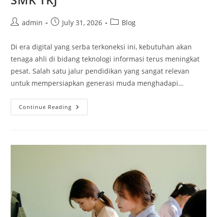
Post
Post
Post
admin
July 31, 2026
Blog
author:
published:
category:
Di era digital yang serba terkoneksi ini, kebutuhan akan
tenaga ahli di bidang teknologi informasi terus meningkat
pesat. Salah satu jalur pendidikan yang sangat relevan
untuk mempersiapkan generasi muda menghadapi…
Mengukir
Continue Reading
Jejak
Di
Dunia
IT:
Panduan
Lengkap
Untuk
Lulusan
SMK
TKJ