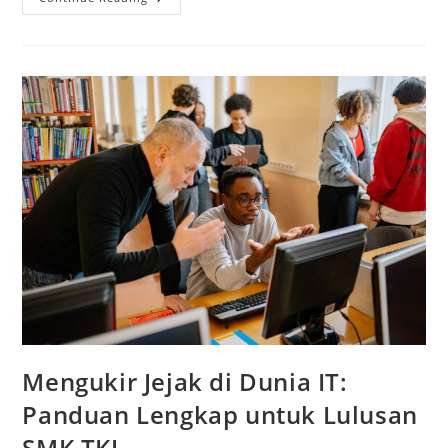
Depan
Cerah
Di
Genggaman:
Jurusan
TJKT
SMK
Darma
Siswa
Sidoarjo
Mengukir Jejak di Dunia IT:
Panduan Lengkap untuk Lulusan
SMK TKJ