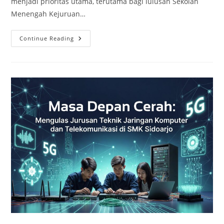
menjadi prioritas utama, terutama bagi lulusan Sekolah
Menengah Kejuruan…
Menjelajahi
Continue Reading
Dunia
Nyata:
Praktik
Kerja
Lapangan
Siswa
SMK
Jurusan
TKJ
Di
Perusahaan
Teknologi