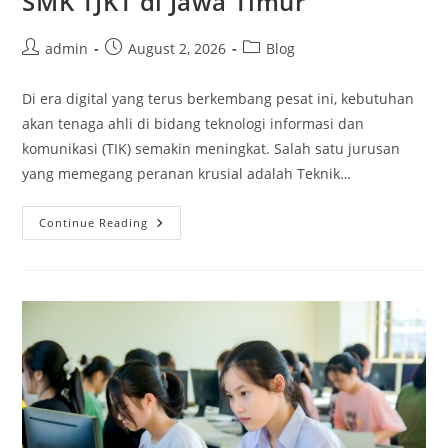
SMK TJKT di Jawa Timur
Post
Post
Post
admin
August 2, 2026
Blog
author:
published:
category:
Di era digital yang terus berkembang pesat ini, kebutuhan
akan tenaga ahli di bidang teknologi informasi dan
komunikasi (TIK) semakin meningkat. Salah satu jurusan
yang memegang peranan krusial adalah Teknik…
Mengintip
Continue Reading
Masa
Depan:
Fasilitas
Laboratorium
Jaringan
Terbaik
SMK
TJKT
Di
Jawa
Timur