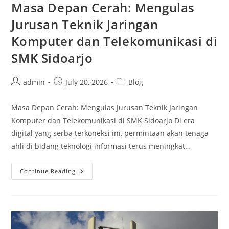
Masa Depan Cerah: Mengulas
Jurusan Teknik Jaringan
Komputer dan Telekomunikasi di
SMK Sidoarjo
Post
Post
Post
admin
July 20, 2026
Blog
author:
published:
category:
Masa Depan Cerah: Mengulas Jurusan Teknik Jaringan
Komputer dan Telekomunikasi di SMK Sidoarjo Di era
digital yang serba terkoneksi ini, permintaan akan tenaga
ahli di bidang teknologi informasi terus meningkat…
Masa
Continue Reading
Depan
Cerah:
Mengulas
Jurusan
Teknik
Jaringan
Komputer
Dan