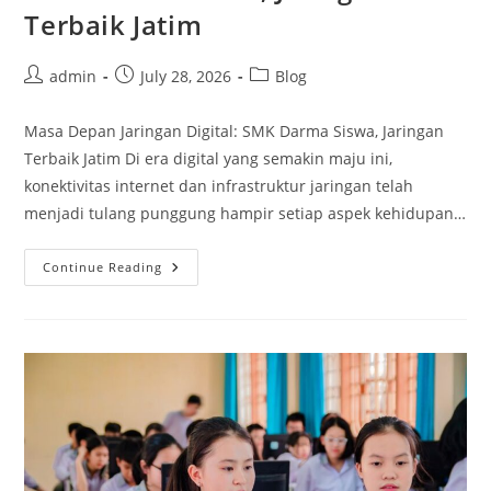
Terbaik Jatim
Post
Post
Post
admin
July 28, 2026
Blog
author:
published:
category:
Masa Depan Jaringan Digital: SMK Darma Siswa, Jaringan
Terbaik Jatim Di era digital yang semakin maju ini,
konektivitas internet dan infrastruktur jaringan telah
menjadi tulang punggung hampir setiap aspek kehidupan…
Masa
Continue Reading
Depan
Jaringan
Digital:
SMK
Darma
Siswa,
Jaringan
Terbaik
Jatim