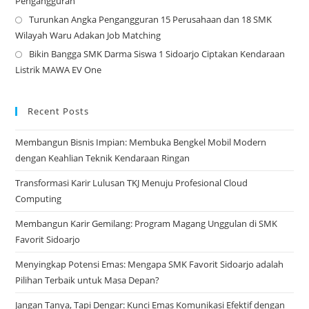
Pengangguran
in
Turunkan Angka Pengangguran 15 Perusahaan dan 18 SMK
a
Op
Wilayah Waru Adakan Job Matching
ne
in
Bikin Bangga SMK Darma Siswa 1 Sidoarjo Ciptakan Kendaraan
tab
a
Op
Listrik MAWA EV One
ne
in
tab
a
ne
Recent Posts
tab
Membangun Bisnis Impian: Membuka Bengkel Mobil Modern
dengan Keahlian Teknik Kendaraan Ringan
Transformasi Karir Lulusan TKJ Menuju Profesional Cloud
Computing
Membangun Karir Gemilang: Program Magang Unggulan di SMK
Favorit Sidoarjo
Menyingkap Potensi Emas: Mengapa SMK Favorit Sidoarjo adalah
Pilihan Terbaik untuk Masa Depan?
Jangan Tanya, Tapi Dengar: Kunci Emas Komunikasi Efektif dengan