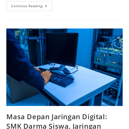
Membangun
Continue Reading
Benteng
Digital:
Peran
SMK
TJKT
Sidoarjo
Dalam
Mencetak
Talenta
Cybersecurity
Masa Depan Jaringan Digital:
SMK Darma Siswa, Jaringan