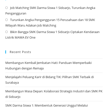
Job Matching SMK Darma Siswa 1 Sidoarjo, Turunkan Angka
Op
Pengangguran
in
Turunkan Angka Pengangguran 15 Perusahaan dan 18 SMK
a
Op
Wilayah Waru Adakan Job Matching
ne
in
Bikin Bangga SMK Darma Siswa 1 Sidoarjo Ciptakan Kendaraan
tab
a
Op
Listrik MAWA EV One
ne
in
tab
a
ne
Recent Posts
tab
Membangun Kembali Jembatan Hati: Panduan Memperbaiki
Hubungan dengan Remaja
Menjelajahi Peluang Karir di Bidang TIK: Pilihan SMK Terbaik di
Surabaya
Membangun Masa Depan: Kolaborasi Strategis Industri dan SMK PK
di Sidoarjo
SMK Darma Siswa 1: Membentuk Generasi Unggul Melalui