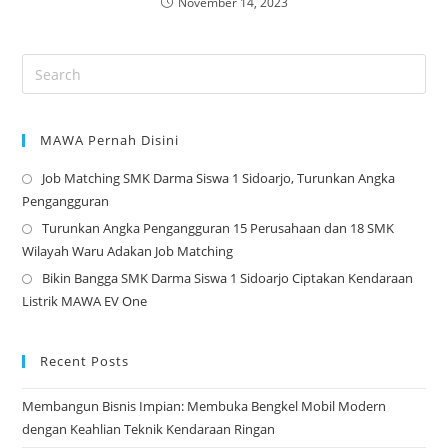
November 14, 2023
MAWA Pernah Disini
Job Matching SMK Darma Siswa 1 Sidoarjo, Turunkan Angka
Op
Pengangguran
in
Turunkan Angka Pengangguran 15 Perusahaan dan 18 SMK
a
Op
Wilayah Waru Adakan Job Matching
ne
in
Bikin Bangga SMK Darma Siswa 1 Sidoarjo Ciptakan Kendaraan
tab
a
Op
Listrik MAWA EV One
ne
in
tab
a
ne
Recent Posts
tab
Membangun Bisnis Impian: Membuka Bengkel Mobil Modern
dengan Keahlian Teknik Kendaraan Ringan