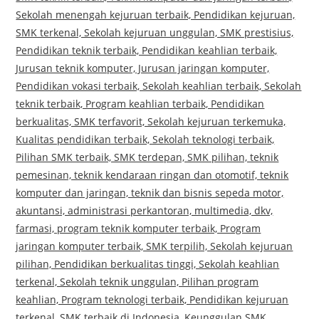
Sekolah menengah kejuruan terbaik, Pendidikan kejuruan,
SMK terkenal, Sekolah kejuruan unggulan, SMK prestisius,
Pendidikan teknik terbaik, Pendidikan keahlian terbaik,
Jurusan teknik komputer, Jurusan jaringan komputer,
Pendidikan vokasi terbaik, Sekolah keahlian terbaik, Sekolah
teknik terbaik, Program keahlian terbaik, Pendidikan
berkualitas, SMK terfavorit, Sekolah kejuruan terkemuka,
Kualitas pendidikan terbaik, Sekolah teknologi terbaik,
Pilihan SMK terbaik, SMK terdepan, SMK pilihan, teknik
pemesinan, teknik kendaraan ringan dan otomotif, teknik
komputer dan jaringan, teknik dan bisnis sepeda motor,
akuntansi, administrasi perkantoran, multimedia, dkv,
farmasi, program teknik komputer terbaik, Program
jaringan komputer terbaik, SMK terpilih, Sekolah kejuruan
pilihan, Pendidikan berkualitas tinggi, Sekolah keahlian
terkenal, Sekolah teknik unggulan, Pilihan program
keahlian, Program teknologi terbaik, Pendidikan kejuruan
terkenal, SMK terbaik di Indonesia, Keunggulan SMK,