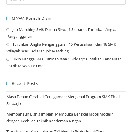
MAWA Pernah Disini
Job Matching SMK Darma Siswa 1 Sidoarjo, Turunkan Angka
Op
Pengangguran
in
Turunkan Angka Pengangguran 15 Perusahaan dan 18 SMK
a
Op
Wilayah Waru Adakan Job Matching
ne
in
Bikin Bangga SMK Darma Siswa 1 Sidoarjo Ciptakan Kendaraan
tab
a
Op
Listrik MAWA EV One
ne
in
tab
a
ne
Recent Posts
tab
Masa Depan Cerah di Genggaman: Mengenal Program SMK PK di
Sidoarjo
Membangun Bisnis Impian: Membuka Bengkel Mobil Modern
dengan Keahlian Teknik Kendaraan Ringan
Transformasi Karir Lulusan TKJ Menuju Profesional Cloud