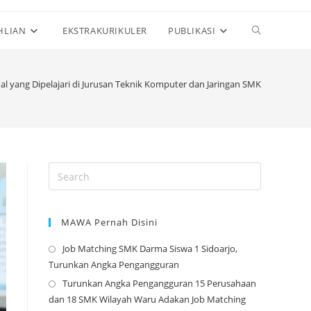
Toggle
HLIAN
EKSTRAKURIKULER
PUBLIKASI
website
al yang Dipelajari di Jurusan Teknik Komputer dan Jaringan SMK
search
MAWA Pernah Disini
Job Matching SMK Darma Siswa 1 Sidoarjo,
Opens
Turunkan Angka Pengangguran
in
Turunkan Angka Pengangguran 15 Perusahaan
a
Opens
dan 18 SMK Wilayah Waru Adakan Job Matching
new
in