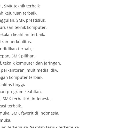
 SMK teknik terbaik,
h kejuruan terbaik,
ggulan, SMK prestisius,
 Jurusan teknik komputer,
ekolah keahlian terbaik,
ikan berkualitas,
ndidikan terbaik,
depan, SMK pilihan,
, teknik komputer dan jaringan,
 perkantoran, multimedia, dkv,
ngan komputer terbaik,
alitas tinggi,
ihan program keahlian,
, SMK terbaik di Indonesia,
si terbaik,
muka, SMK favorit di Indonesia,
emuka,
ian terkemuka, Sekolah teknik terkemuka