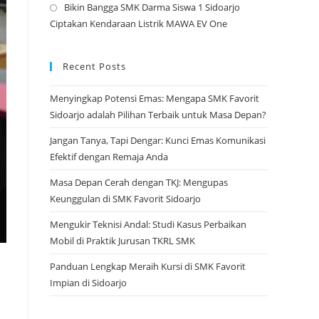
Bikin Bangga SMK Darma Siswa 1 Sidoarjo
tab
a
Opens
Ciptakan Kendaraan Listrik MAWA EV One
new
in
tab
a
new
Recent Posts
tab
Menyingkap Potensi Emas: Mengapa SMK Favorit
Sidoarjo adalah Pilihan Terbaik untuk Masa Depan?
Jangan Tanya, Tapi Dengar: Kunci Emas Komunikasi
Efektif dengan Remaja Anda
Masa Depan Cerah dengan TKJ: Mengupas
Keunggulan di SMK Favorit Sidoarjo
Mengukir Teknisi Andal: Studi Kasus Perbaikan
Mobil di Praktik Jurusan TKRL SMK
Panduan Lengkap Meraih Kursi di SMK Favorit
Impian di Sidoarjo