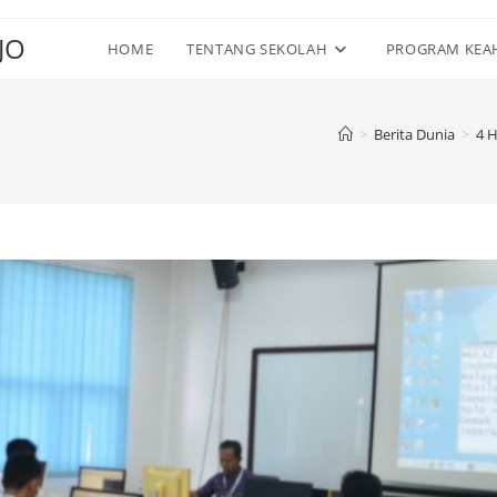
JO
HOME
TENTANG SEKOLAH
PROGRAM KEA
>
Berita Dunia
>
4 H