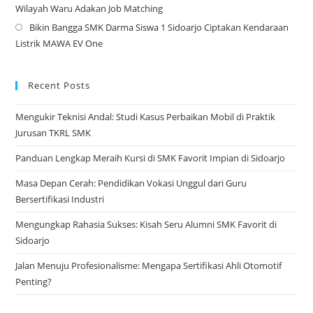
Wilayah Waru Adakan Job Matching
ne
in
Bikin Bangga SMK Darma Siswa 1 Sidoarjo Ciptakan Kendaraan
tab
a
Op
Listrik MAWA EV One
ne
in
tab
a
ne
Recent Posts
tab
Mengukir Teknisi Andal: Studi Kasus Perbaikan Mobil di Praktik
Jurusan TKRL SMK
Panduan Lengkap Meraih Kursi di SMK Favorit Impian di Sidoarjo
Masa Depan Cerah: Pendidikan Vokasi Unggul dari Guru
Bersertifikasi Industri
Mengungkap Rahasia Sukses: Kisah Seru Alumni SMK Favorit di
Sidoarjo
Jalan Menuju Profesionalisme: Mengapa Sertifikasi Ahli Otomotif
Penting?