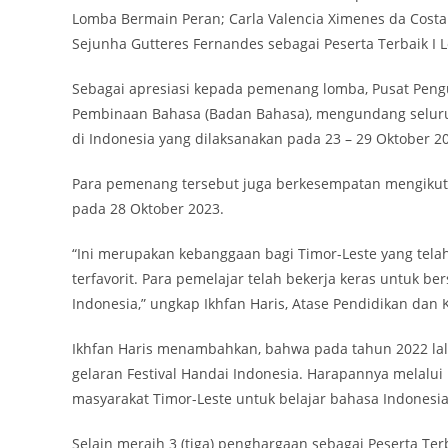
Lomba Bermain Peran; Carla Valencia Ximenes da Costa
Sejunha Gutteres Fernandes sebagai Peserta Terbaik I 
Sebagai apresiasi kepada pemenang lomba, Pusat Pe
Pembinaan Bahasa (Badan Bahasa), mengundang seluruh 
di Indonesia yang dilaksanakan pada 23 – 29 Oktober 20
Para pemenang tersebut juga berkesempatan mengikuti 
pada 28 Oktober 2023.
“Ini merupakan kebanggaan bagi Timor-Leste yang telah
terfavorit. Para pemelajar telah bekerja keras untuk b
Indonesia,” ungkap Ikhfan Haris, Atase Pendidikan dan 
Ikhfan Haris menambahkan, bahwa pada tahun 2022 lalu
gelaran Festival Handai Indonesia. Harapannya melalui
masyarakat Timor-Leste untuk belajar bahasa Indonesia
Selain meraih 3 (tiga) penghargaan sebagai Peserta Terb