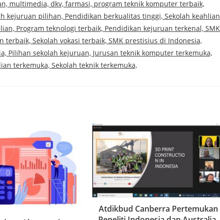
n, multimedia, dkv, farmasi, program teknik komputer terbaik,
h kejuruan pilihan, Pendidikan berkualitas tinggi, Sekolah keahlian
lian, Program teknologi terbaik, Pendidikan kejuruan terkenal, SMK
terbaik, Sekolah vokasi terbaik, SMK prestisius di Indonesia,
ia, Pilihan sekolah kejuruan, Jurusan teknik komputer terkemuka,
ian terkemuka, Sekolah teknik terkemuka,
Atdikbud Canberra Pertemukan
Peneliti Indonesia dan Australia,