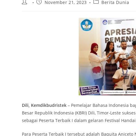
Post
Post
Post
November 21, 2023
Berita Dunia
author:
published:
category:
Dili,
Kemdikbudristek
– Pemelajar Bahasa Indonesia bag
Besar Republik Indonesia (KBRI) Dili, Timor-Leste suk
sebagai Peserta Terbaik I dalam gelaran Festival Handa
Para Peserta Terbaik I tersebut adalah Baquita Aniceto 