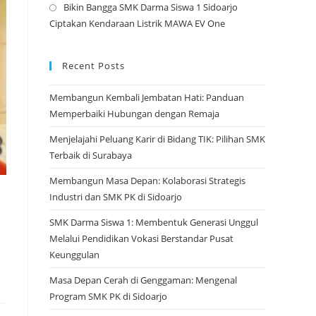
Bikin Bangga SMK Darma Siswa 1 Sidoarjo
tab
a
Opens
Ciptakan Kendaraan Listrik MAWA EV One
new
in
tab
a
new
Recent Posts
tab
Membangun Kembali Jembatan Hati: Panduan
Memperbaiki Hubungan dengan Remaja
Menjelajahi Peluang Karir di Bidang TIK: Pilihan SMK
Terbaik di Surabaya
Membangun Masa Depan: Kolaborasi Strategis
Industri dan SMK PK di Sidoarjo
SMK Darma Siswa 1: Membentuk Generasi Unggul
Melalui Pendidikan Vokasi Berstandar Pusat
Keunggulan
Masa Depan Cerah di Genggaman: Mengenal
Program SMK PK di Sidoarjo