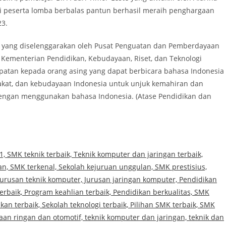
i peserta lomba berbalas pantun berhasil meraih penghargaan
23.
n yang diselenggarakan oleh Pusat Penguatan dan Pemberdayaan
ementerian Pendidikan, Kebudayaan, Riset, dan Teknologi
atan kepada orang asing yang dapat berbicara bahasa Indonesia
kat, dan kebudayaan Indonesia untuk unjuk kemahiran dan
f dengan menggunakan bahasa Indonesia. (Atase Pendidikan dan
SMK teknik terbaik, Teknik komputer dan jaringan terbaik,
n, SMK terkenal, Sekolah kejuruan unggulan, SMK prestisius,
 Jurusan teknik komputer, Jurusan jaringan komputer, Pendidikan
 terbaik, Program keahlian terbaik, Pendidikan berkualitas, SMK
kan terbaik, Sekolah teknologi terbaik, Pilihan SMK terbaik, SMK
aan ringan dan otomotif, teknik komputer dan jaringan, teknik dan