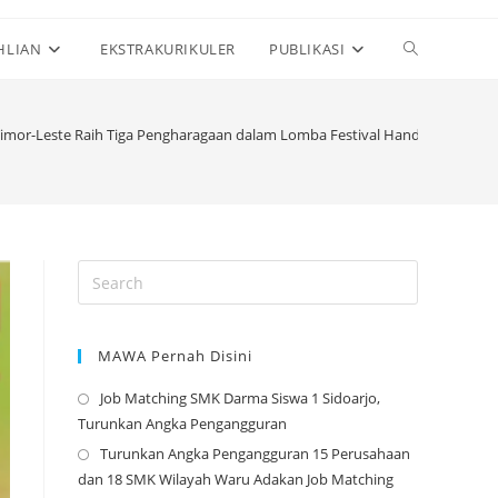
Toggle
HLIAN
EKSTRAKURIKULER
PUBLIKASI
website
Timor-Leste Raih Tiga Pengharagaan dalam Lomba Festival Handai Indonesi
search
MAWA Pernah Disini
Job Matching SMK Darma Siswa 1 Sidoarjo,
Opens
Turunkan Angka Pengangguran
in
Turunkan Angka Pengangguran 15 Perusahaan
a
Opens
dan 18 SMK Wilayah Waru Adakan Job Matching
new
in