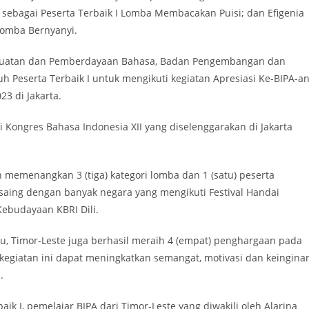
 sebagai Peserta Terbaik I Lomba Membacakan Puisi; dan Efigenia
Lomba Bernyanyi.
nguatan dan Pemberdayaan Bahasa, Badan Pengembangan dan
Peserta Terbaik I untuk mengikuti kegiatan Apresiasi Ke-BIPA-a
23 di Jakarta.
Kongres Bahasa Indonesia XII yang diselenggarakan di Jakarta
 memenangkan 3 (tiga) kategori lomba dan 1 (satu) peserta
ersaing dengan banyak negara yang mengikuti Festival Handai
Kebudayaan KBRI Dili.
, Timor-Leste juga berhasil meraih 4 (empat) penghargaan pada
 kegiatan ini dapat meningkatkan semangat, motivasi dan keingina
.
aik I, pemelajar BIPA dari Timor-Leste yang diwakili oleh Alarina