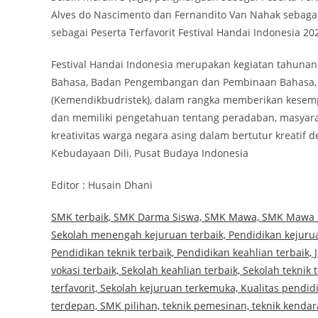
Alves do Nascimento dan Fernandito Van Nahak sebaga
sebagai Peserta Terfavorit Festival Handai Indonesia 20
Festival Handai Indonesia merupakan kegiatan tahuna
Bahasa, Badan Pengembangan dan Pembinaan Bahasa, K
(Kemendikbudristek), dalam rangka memberikan kesemp
dan memiliki pengetahuan tentang peradaban, masyara
kreativitas warga negara asing dalam bertutur kreati
Kebudayaan Dili, Pusat Budaya Indonesia
Editor : Husain Dhani
SMK terbaik, SMK Darma Siswa, SMK Mawa, SMK Mawa 1, 
Sekolah menengah kejuruan terbaik, Pendidikan kejurua
Pendidikan teknik terbaik, Pendidikan keahlian terbaik,
vokasi terbaik, Sekolah keahlian terbaik, Sekolah teknik
terfavorit, Sekolah kejuruan terkemuka, Kualitas pendidi
terdepan, SMK pilihan, teknik pemesinan, teknik kendar