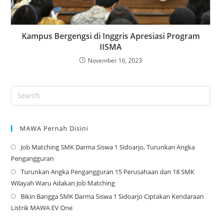
Kampus Bergengsi di Inggris Apresiasi Program
IISMA
November 16, 2023
MAWA Pernah Disini
Job Matching SMK Darma Siswa 1 Sidoarjo, Turunkan Angka
Op
Pengangguran
in
Turunkan Angka Pengangguran 15 Perusahaan dan 18 SMK
a
Op
Wilayah Waru Adakan Job Matching
ne
in
Bikin Bangga SMK Darma Siswa 1 Sidoarjo Ciptakan Kendaraan
tab
a
Op
Listrik MAWA EV One
ne
in