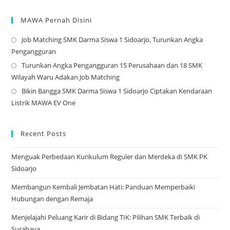
MAWA Pernah Disini
Job Matching SMK Darma Siswa 1 Sidoarjo, Turunkan Angka
Op
Pengangguran
in
Turunkan Angka Pengangguran 15 Perusahaan dan 18 SMK
a
Op
Wilayah Waru Adakan Job Matching
ne
in
Bikin Bangga SMK Darma Siswa 1 Sidoarjo Ciptakan Kendaraan
tab
a
Op
Listrik MAWA EV One
ne
in
tab
a
ne
Recent Posts
tab
Menguak Perbedaan Kurikulum Reguler dan Merdeka di SMK PK
Sidoarjo
Membangun Kembali Jembatan Hati: Panduan Memperbaiki
Hubungan dengan Remaja
Menjelajahi Peluang Karir di Bidang TIK: Pilihan SMK Terbaik di
Surabaya