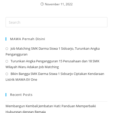
November 11, 2022
MAWA Pernah Disini
Job Matching SMK Darma Siswa 1 Sidoarjo, Turunkan Angka
Op
Pengangguran
in
Turunkan Angka Pengangguran 15 Perusahaan dan 18 SMK
a
Op
Wilayah Waru Adakan Job Matching
ne
in
Bikin Bangga SMK Darma Siswa 1 Sidoarjo Ciptakan Kendaraan
tab
a
Op
Listrik MAWA EV One
ne
in
tab
a
ne
Recent Posts
tab
Membangun Kembali Jembatan Hati: Panduan Memperbaiki
Hubungan dengan Remaja