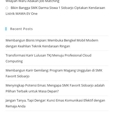
Wilayah Waru Adakan Job Matching
ne
in
Bikin Bangga SMK Darma Siswa 1 Sidoarjo Ciptakan Kendaraan
tab
a
Op
Listrik MAWA EV One
ne
in
tab
a
ne
Recent Posts
tab
Membangun Bisnis Impian: Membuka Bengkel Mobil Modern
dengan Keahlian Teknik Kendaraan Ringan
Transformasi Karir Lulusan TKJ Menuju Profesional Cloud
Computing
Membangun Karir Gemilang: Program Magang Unggulan di SMK
Favorit Sidoarjo
Menyingkap Potensi Emas: Mengapa SMK Favorit Sidoarjo adalah
Pilihan Terbaik untuk Masa Depan?
Jangan Tanya, Tapi Dengar: Kunci Emas Komunikasi Efektif dengan
Remaja Anda