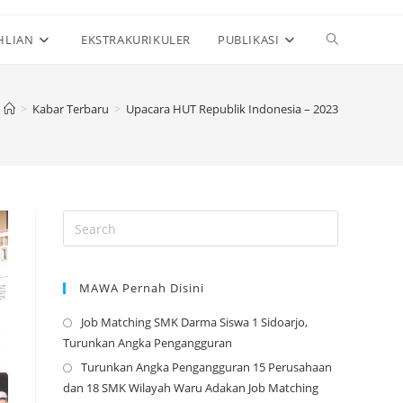
Toggle
HLIAN
EKSTRAKURIKULER
PUBLIKASI
website
>
Kabar Terbaru
>
Upacara HUT Republik Indonesia – 2023
search
MAWA Pernah Disini
Job Matching SMK Darma Siswa 1 Sidoarjo,
Opens
Turunkan Angka Pengangguran
in
Turunkan Angka Pengangguran 15 Perusahaan
a
Opens
dan 18 SMK Wilayah Waru Adakan Job Matching
new
in