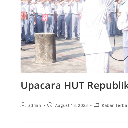
Upacara HUT Republik
Post
Post
Post
admin
August 18, 2023
Kabar Terba
author:
published:
category: