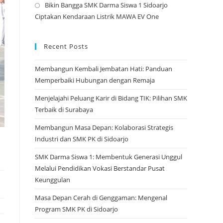
Bikin Bangga SMK Darma Siswa 1 Sidoarjo
tab
a
Opens
Ciptakan Kendaraan Listrik MAWA EV One
new
in
tab
a
new
Recent Posts
tab
Membangun Kembali Jembatan Hati: Panduan
Memperbaiki Hubungan dengan Remaja
Menjelajahi Peluang Karir di Bidang TIK: Pilihan SMK
Terbaik di Surabaya
Membangun Masa Depan: Kolaborasi Strategis
Industri dan SMK PK di Sidoarjo
SMK Darma Siswa 1: Membentuk Generasi Unggul
Melalui Pendidikan Vokasi Berstandar Pusat
Keunggulan
Masa Depan Cerah di Genggaman: Mengenal
Program SMK PK di Sidoarjo