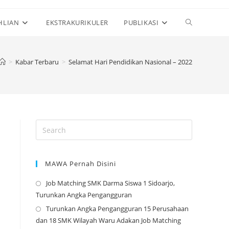
Toggle
HLIAN
EKSTRAKURIKULER
PUBLIKASI
website
>
Kabar Terbaru
>
Selamat Hari Pendidikan Nasional – 2022
search
MAWA Pernah Disini
Job Matching SMK Darma Siswa 1 Sidoarjo,
Opens
Turunkan Angka Pengangguran
in
Turunkan Angka Pengangguran 15 Perusahaan
a
Opens
dan 18 SMK Wilayah Waru Adakan Job Matching
new
in