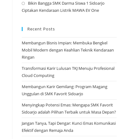
Bikin Bangga SMK Darma Siswa 1 Sidoarjo
tab
a
Opens
Ciptakan Kendaraan Listrik MAWA EV One
new
in
tab
a
new
Recent Posts
tab
Membangun Bisnis Impian: Membuka Bengkel
Mobil Modern dengan Keahlian Teknik Kendaraan
Ringan
Transformasi Karir Lulusan TKJ Menuju Profesional
Cloud Computing
Membangun Karir Gemilang: Program Magang
Unggulan di SMK Favorit Sidoarjo
Menyingkap Potensi Emas: Mengapa SMK Favorit
Sidoarjo adalah Pilihan Terbaik untuk Masa Depan?
Jangan Tanya, Tapi Dengar: Kunci Emas Komunikasi
Efektif dengan Remaja Anda