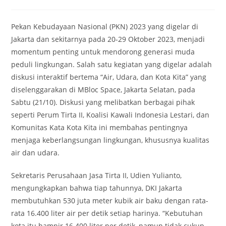
author:
published:
category:
Pekan Kebudayaan Nasional (PKN) 2023 yang digelar di
Jakarta dan sekitarnya pada 20-29 Oktober 2023, menjadi
momentum penting untuk mendorong generasi muda
peduli lingkungan. Salah satu kegiatan yang digelar adalah
diskusi interaktif bertema “Air, Udara, dan Kota Kita” yang
diselenggarakan di MBloc Space, Jakarta Selatan, pada
Sabtu (21/10). Diskusi yang melibatkan berbagai pihak
seperti Perum Tirta II, Koalisi Kawali Indonesia Lestari, dan
Komunitas Kata Kota Kita ini membahas pentingnya
menjaga keberlangsungan lingkungan, khususnya kualitas
air dan udara.
Sekretaris Perusahaan Jasa Tirta II, Udien Yulianto,
mengungkapkan bahwa tiap tahunnya, DKI Jakarta
membutuhkan 530 juta meter kubik air baku dengan rata-
rata 16.400 liter air per detik setiap harinya. “Kebutuhan
kota itu hampir 16.400 liter per detik, namun tidak cukup