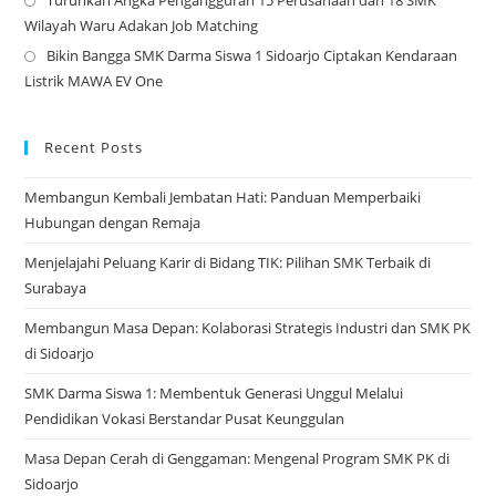
Turunkan Angka Pengangguran 15 Perusahaan dan 18 SMK
a
Op
Wilayah Waru Adakan Job Matching
ne
in
Bikin Bangga SMK Darma Siswa 1 Sidoarjo Ciptakan Kendaraan
tab
a
Op
Listrik MAWA EV One
ne
in
tab
a
ne
Recent Posts
tab
Membangun Kembali Jembatan Hati: Panduan Memperbaiki
Hubungan dengan Remaja
Menjelajahi Peluang Karir di Bidang TIK: Pilihan SMK Terbaik di
Surabaya
Membangun Masa Depan: Kolaborasi Strategis Industri dan SMK PK
di Sidoarjo
SMK Darma Siswa 1: Membentuk Generasi Unggul Melalui
Pendidikan Vokasi Berstandar Pusat Keunggulan
Masa Depan Cerah di Genggaman: Mengenal Program SMK PK di
Sidoarjo