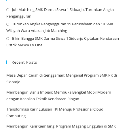
Job Matching SMK Darma Siswa 1 Sidoarjo, Turunkan Angka
Op
Pengangguran
in
Turunkan Angka Pengangguran 15 Perusahaan dan 18 SMK
a
Op
Wilayah Waru Adakan Job Matching
ne
in
Bikin Bangga SMK Darma Siswa 1 Sidoarjo Ciptakan Kendaraan
tab
a
Op
Listrik MAWA EV One
ne
in
tab
a
ne
Recent Posts
tab
Masa Depan Cerah di Genggaman: Mengenal Program SMK PK di
Sidoarjo
Membangun Bisnis Impian: Membuka Bengkel Mobil Modern
dengan Keahlian Teknik Kendaraan Ringan
Transformasi Karir Lulusan TKJ Menuju Profesional Cloud
Computing
Membangun Karir Gemilang: Program Magang Unggulan di SMK