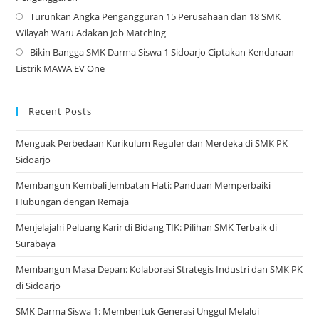
Turunkan Angka Pengangguran 15 Perusahaan dan 18 SMK
a
Op
Wilayah Waru Adakan Job Matching
ne
in
Bikin Bangga SMK Darma Siswa 1 Sidoarjo Ciptakan Kendaraan
tab
a
Op
Listrik MAWA EV One
ne
in
tab
a
ne
Recent Posts
tab
Menguak Perbedaan Kurikulum Reguler dan Merdeka di SMK PK
Sidoarjo
Membangun Kembali Jembatan Hati: Panduan Memperbaiki
Hubungan dengan Remaja
Menjelajahi Peluang Karir di Bidang TIK: Pilihan SMK Terbaik di
Surabaya
Membangun Masa Depan: Kolaborasi Strategis Industri dan SMK PK
di Sidoarjo
SMK Darma Siswa 1: Membentuk Generasi Unggul Melalui