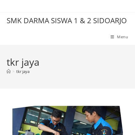
Skip
to
SMK DARMA SISWA 1 & 2 SIDOARJO
content
Menu
tkr jaya
>
tkr jaya