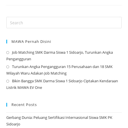
KENDARAAN
RINGAN
MAWA Pernah Disini
Job Matching SMK Darma Siswa 1 Sidoarjo, Turunkan Angka
Op
Pengangguran
in
Turunkan Angka Pengangguran 15 Perusahaan dan 18 SMK
a
Op
Wilayah Waru Adakan Job Matching
ne
in
Bikin Bangga SMK Darma Siswa 1 Sidoarjo Ciptakan Kendaraan
tab
a
Op
Listrik MAWA EV One
ne
in
tab
a
ne
Recent Posts
tab
Gerbang Dunia: Peluang Sertifikasi Internasional Siswa SMK PK
Sidoarjo