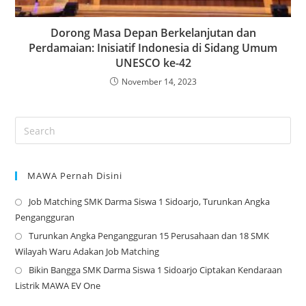
Dorong Masa Depan Berkelanjutan dan
Perdamaian: Inisiatif Indonesia di Sidang Umum
UNESCO ke-42
November 14, 2023
MAWA Pernah Disini
Job Matching SMK Darma Siswa 1 Sidoarjo, Turunkan Angka
Op
Pengangguran
in
Turunkan Angka Pengangguran 15 Perusahaan dan 18 SMK
a
Op
Wilayah Waru Adakan Job Matching
ne
in
Bikin Bangga SMK Darma Siswa 1 Sidoarjo Ciptakan Kendaraan
tab
a
Op
Listrik MAWA EV One
ne
in
tab
a