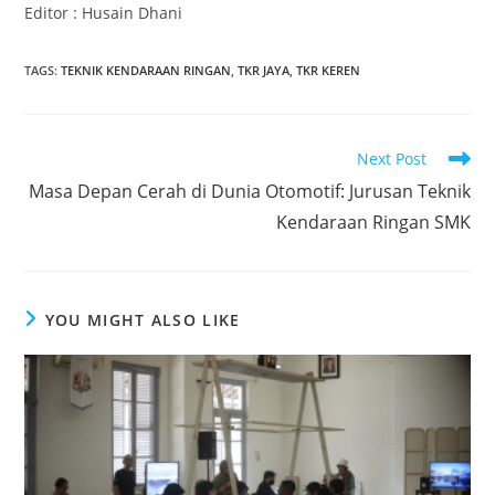
Editor : Husain Dhani
TAGS
:
TEKNIK KENDARAAN RINGAN
,
TKR JAYA
,
TKR KEREN
Read
Next Post
more
Masa Depan Cerah di Dunia Otomotif: Jurusan Teknik
articles
Kendaraan Ringan SMK
YOU MIGHT ALSO LIKE