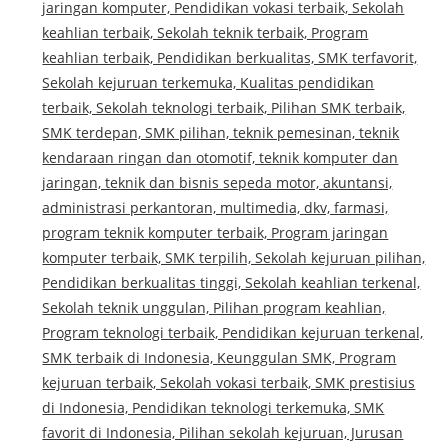
jaringan komputer, Pendidikan vokasi terbaik, Sekolah
keahlian terbaik, Sekolah teknik terbaik, Program
keahlian terbaik, Pendidikan berkualitas, SMK terfavorit,
Sekolah kejuruan terkemuka, Kualitas pendidikan
terbaik, Sekolah teknologi terbaik, Pilihan SMK terbaik,
SMK terdepan, SMK pilihan, teknik pemesinan, teknik
kendaraan ringan dan otomotif, teknik komputer dan
jaringan, teknik dan bisnis sepeda motor, akuntansi,
administrasi perkantoran, multimedia, dkv, farmasi,
program teknik komputer terbaik, Program jaringan
komputer terbaik, SMK terpilih, Sekolah kejuruan pilihan,
Pendidikan berkualitas tinggi, Sekolah keahlian terkenal,
Sekolah teknik unggulan, Pilihan program keahlian,
Program teknologi terbaik, Pendidikan kejuruan terkenal,
SMK terbaik di Indonesia, Keunggulan SMK, Program
kejuruan terbaik, Sekolah vokasi terbaik, SMK prestisius
di Indonesia, Pendidikan teknologi terkemuka, SMK
favorit di Indonesia, Pilihan sekolah kejuruan, Jurusan