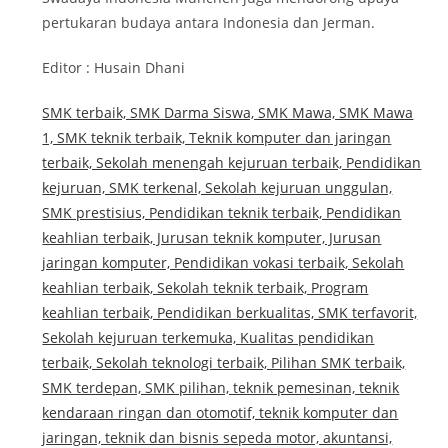
pertukaran budaya antara Indonesia dan Jerman.
Editor : Husain Dhani
SMK terbaik, SMK Darma Siswa, SMK Mawa, SMK Mawa
1, SMK teknik terbaik, Teknik komputer dan jaringan
terbaik, Sekolah menengah kejuruan terbaik, Pendidikan
kejuruan, SMK terkenal, Sekolah kejuruan unggulan,
SMK prestisius, Pendidikan teknik terbaik, Pendidikan
keahlian terbaik, Jurusan teknik komputer, Jurusan
jaringan komputer, Pendidikan vokasi terbaik, Sekolah
keahlian terbaik, Sekolah teknik terbaik, Program
keahlian terbaik, Pendidikan berkualitas, SMK terfavorit,
Sekolah kejuruan terkemuka, Kualitas pendidikan
terbaik, Sekolah teknologi terbaik, Pilihan SMK terbaik,
SMK terdepan, SMK pilihan, teknik pemesinan, teknik
kendaraan ringan dan otomotif, teknik komputer dan
jaringan, teknik dan bisnis sepeda motor, akuntansi,