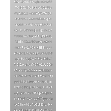
G6dxDfubRPvq8mMHeFP
TK406k4Tei8aJetK69L36u
mjAEcaLWNuxAQ9KSkbTI
r6dV2MOteMV8fnPnxjRU
u9aMleuDnOYRRg1/oGaI
QTUTU2Koiz0JJx02J7IpCk4
WBB2RoSKQ/4PtXjhJjouQ
12dbtADM/EGLeAJLn6hH
mkNFzV2UOHpGjE3npos
ONGVEFNrJzYAjHukhb078
sgLth/0Yg09v5TGV3OEeY
M5jZa+uJWaPOPJ+2UL2Qir
FOKW5p2zZZsa5srEIxJqCk
GE73z+oWSD+/ORcVSTGtji
poURZcTRmcrJ8KChUEjkn
FDDGBbMjU6L96x/A+fLaT
Ag+pOaFxZTdfrPjZoIq8De
LxTlNVloWA1vyfS7fgnvsIa
ec53fnub3uPcGehJSipxH+
qmcDiuqiIkd1BsLVIzD1dh