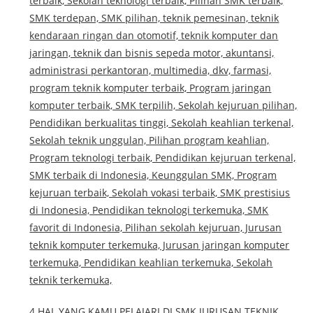
terbaik, Sekolah teknologi terbaik, Pilihan SMK terbaik,
SMK terdepan, SMK pilihan, teknik pemesinan, teknik
kendaraan ringan dan otomotif, teknik komputer dan
jaringan, teknik dan bisnis sepeda motor, akuntansi,
administrasi perkantoran, multimedia, dkv, farmasi,
program teknik komputer terbaik, Program jaringan
komputer terbaik, SMK terpilih, Sekolah kejuruan pilihan,
Pendidikan berkualitas tinggi, Sekolah keahlian terkenal,
Sekolah teknik unggulan, Pilihan program keahlian,
Program teknologi terbaik, Pendidikan kejuruan terkenal,
SMK terbaik di Indonesia, Keunggulan SMK, Program
kejuruan terbaik, Sekolah vokasi terbaik, SMK prestisius
di Indonesia, Pendidikan teknologi terkemuka, SMK
favorit di Indonesia, Pilihan sekolah kejuruan, Jurusan
teknik komputer terkemuka, Jurusan jaringan komputer
terkemuka, Pendidikan keahlian terkemuka, Sekolah
teknik terkemuka,
4 HAL YANG KAMU PELAJARI DI SMK JURUSAN TEKNIK