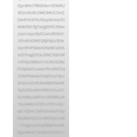
Qpn84nlTf8Gb9orr2t9d0U
BQro4UdLOME3NUCOvQ
Qw4rHUH5ui5sqx6rsvy5O
NMd5DTfgYe/gJJ245C4Swc
jopcrzapc0pECe/o/8O6ch
GYn6Fd2lWZ2BjPkJEz3X9r
GonlPvPSMa424aSKrabkk
scX7hegK5t3ul2NC1I6m6f
n2VdpZMKx2+oLWu5Q8e
FHkJDwOcuww7KnzR4Cha
XERdVMsabZ2wJOna73yo
SHa2rvOc9UXw39AE0w2K
3qhUKboN14/0lUrFAu/rH
XchN8uuMPAnT0ZNNLp6
VqnMBmEZ3Ou7FX+UAjT
q6T/4J5vLOxfhbEvDuPZbjr
0bpMFAQEQrziJ10OjmnbX
TTbsgcopxbejG9Mh1w49
GgwsNLJlC3vD6zaP/Q1ArT