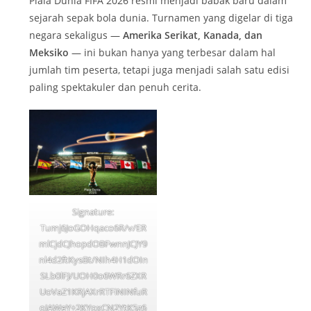
Piala Dunia FIFA 2026 resmi menjadi babak baru dalam
sejarah sepak bola dunia. Turnamen yang digelar di tiga
negara sekaligus —
Amerika Serikat, Kanada, dan
Meksiko
— ini bukan hanya yang terbesar dalam hal
jumlah tim peserta, tetapi juga menjadi salah satu edisi
paling spektakuler dan penuh cerita.
Signature:
Tumj6JoGOHqaco6R/v/ER
mlCjdCJhopdOBFwnnJCJY9
nl4d2ftKysBt/NIh4H1dOIn
SLb0lFJ/UOH0o6WRr6ZXR
UoVaZ1KRjAXrRTFiNINfuR
oJAWeY+2KYoxCN2YtK5z6