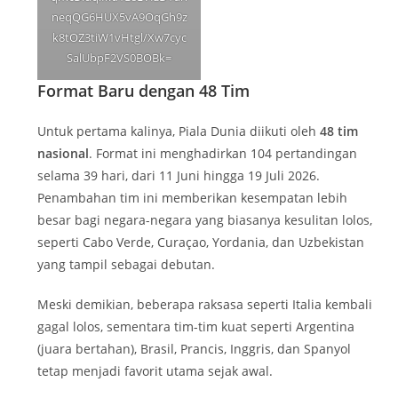
neqQG6HUX5vA9OqGh9z
k8tOZ3tiW1vHtgl/Xw7cyc
SalUbpF2VS0BOBk=
Format Baru dengan 48 Tim
Untuk pertama kalinya, Piala Dunia diikuti oleh
48 tim
nasional
. Format ini menghadirkan 104 pertandingan
selama 39 hari, dari 11 Juni hingga 19 Juli 2026.
Penambahan tim ini memberikan kesempatan lebih
besar bagi negara-negara yang biasanya kesulitan lolos,
seperti Cabo Verde, Curaçao, Yordania, dan Uzbekistan
yang tampil sebagai debutan.
Meski demikian, beberapa raksasa seperti Italia kembali
gagal lolos, sementara tim-tim kuat seperti Argentina
(juara bertahan), Brasil, Prancis, Inggris, dan Spanyol
tetap menjadi favorit utama sejak awal.